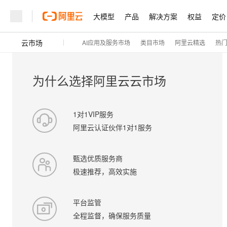
大模型
产品
解决方案
权益
定价
云市场
AI应用及服务市场
类目市场
阿里云精选
热
大模型
产品
解决方案
权益
定价
云市场
伙伴
服务
了解阿里云
精选产品
精选解决方案
普惠上云
产品定价
精选商城
成为销售伙伴
售前咨询
为什么选择阿里云
千问AI平台
了解云产品的定价详情
为什么选择阿里云云市场
大模型服务平台百炼
千问办公，解锁你的工作
普惠上云 官方力荐
分销伙伴
在线服务
网站建设
什么是云计算
大
大模型服务与应用平台
企业级Agent产品，直接
云服务器38元/年起，超
咨询伙伴
多端小程序
技术领先
云上成本管理
售后服务
轻量应用服务器
Agency Agents：拥
官方推荐返现计划
大模型
精选产品
精选解决方案
1对1VIP服务
Salesforce 国际版订阅
稳定可靠

管理和优化成本
推荐新用户得奖励，单订单
销售伙伴合作计划
阿里云认证伙伴1对1服务
自助服务
友盟天域
安全合规
人工智能与机器学习
AI
文本生成
云数据库 RDS
HappyHorse 打造一
云工开物
无影生态合作计划
在线服务
观测云
分析师报告
高校专属算力普惠，学生认
计算
互联网应用开发
Qwen3.8-Max
甄选优质服务商
HOT

Salesforce On Alibaba C
工单服务
Tuya 物联网平台阿里云
研究报告与白皮书
极速推荐，高效实施
智能体时代全能旗舰模型
Qoder
快速拥有专属 OpenClaw
Consulting Partner 合
大数据
容器
免费试用
短信专区
面向真实软件的智能体编程
蓝凌 OA
Qwen3.7-Plus
AI 大模型销售与服务生
现代化应用
存储
天池大赛
平台监管
Qoder CN
解决方案免费试用 新老

能看、能想、能动手的多模
电子合同
全程监督，确保服务质量
最高领取价值200元试用
安全
网络与CDN
AI 算法大赛
畅捷通
Qwen3-VL-Plus