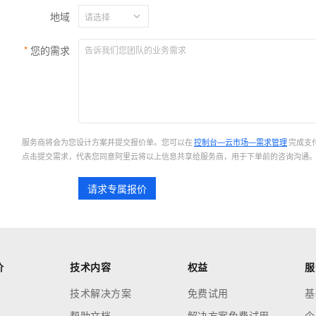
服务生态伙伴
云工开物
企业应用
Works
Night Plan 支持 Qwen 3.8-Max
云原生大数据计算服务 MaxCompute
AI 办公
容器服务 Kub
NEW
地域
视觉 Coding、空间感知、多模态思考等全面升级
1M上下文，专为长程任务能力而生
Red Hat
30+ 款产品免费体验
Data Agent 驱动的一站式 Data+AI 开发治理平台
夜间 5 折，Qwen/Meoo/TokenPlan 客户专享
面向分析的企业级SaaS模式云数据仓库
AI智能应用
提供一站式管
科研合作
ERP
堂（旗舰版）
SUSE
您的需求
智能客服
CRM
AI 应用构建
大模型原生
防护产品
2个月
自动承接线索
建站小程序
OA 办公系统
Qoder
大模型服务平台百炼-应用模版
HOT
NEW
力提升
财税管理
模板建站
面向真实软件
个人版上线、团队版降价；千问3.8-Max首发发尝鲜
丰富多元化的应用模版和解决方案
400电话
定制建站
服务商将会为您设计方案并提交报价单。您可以在
控制台—云市场—需求管理
完成支
万有无界
大模型服务平台百炼-智能体
点击提交需求，代表您同意阿里云将以上信息共享给服务商，用于下单前的咨询沟通
的模型效果
灵活可视化地构建企业级 Agent
方案
广告营销
模板小程序
请求专属报价
秒悟
人工智能平台 PAI
定制小程序
云端极速 AI 
新一代 AI 视频生成模型，深度适配广告营销等场景
AI Native 的算法工程平台，一站式完成建模、训练、推理服务部署
APP 开发
建站系统
价
技术内容
权益
服
AI 应用
10分钟微调：让0.6B模型媲美235B模
多模态数据信
技术解决方案
免费试用
基
型
依托云原生高可用架构,实现Dify私有化部署
帮助文档
解决方案免费试用
企