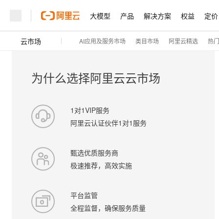
大模型
产品
解决方案
权益
定价
云市场
AI应用及服务市场
类目市场
阿里云精选
热
大模型
产品
解决方案
权益
定价
云市场
伙伴
服务
了解阿里云
精选产品
精选解决方案
普惠上云
产品定价
精选商城
成为销售伙伴
售前咨询
为什么选择阿里云
千问AI平台
了解云产品的定价详情
为什么选择阿里云云市场
大模型服务平台百炼
千问办公，解锁你的工作
普惠上云 官方力荐
分销伙伴
在线服务
网站建设
什么是云计算
大
大模型服务与应用平台
企业级Agent产品，直接
云服务器38元/年起，超
咨询伙伴
多端小程序
技术领先
云上成本管理
售后服务
轻量应用服务器
Agency Agents：拥
官方推荐返现计划
文本生成
精选产品
精选解决方案
1对1VIP服务
Salesforce 国际版订阅
稳定可靠

管理和优化成本
推荐新用户得奖励，单订单
销售伙伴合作计划
阿里云认证伙伴1对1服务
自助服务
友盟天域
安全合规
人工智能与机器学习
AI
Qwen3.8-Max
HOT
云数据库 RDS
HappyHorse 打造一
云工开物
智能体时代全能旗舰模型
无影生态合作计划
在线服务
观测云
分析师报告
高校专属算力普惠，学生认
计算
互联网应用开发
甄选优质服务商

Salesforce On Alibaba C
工单服务
Qwen3.7-Plus
Tuya 物联网平台阿里云
研究报告与白皮书
极速推荐，高效实施
人工智能平台 PAI
快速拥有专属 OpenClaw
大模
Consulting Partner 合
大数据
容器
能看、能想、能动手的多模
免费试用
短信专区
一站式AI开发、训练和推
蓝凌 OA
AI 大模型销售与服务生
现代化应用
存储
Qwen3-VL-Plus
天池大赛
平台监管
云解析DNS
解决方案免费试用 新老

电子合同
全程监督，确保服务质量
最高领取价值200元试用
安全
网络与CDN
AI 算法大赛
畅捷通