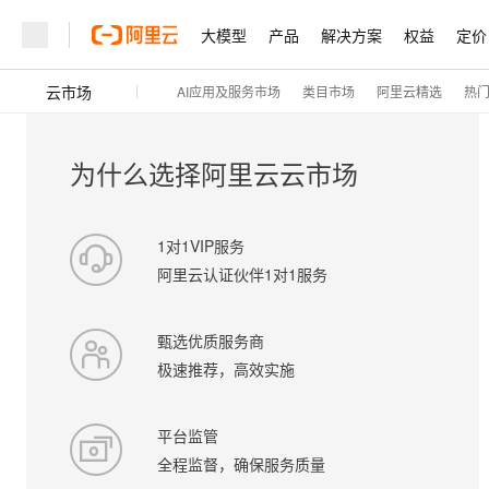
大模型
产品
解决方案
权益
定价
云市场
AI应用及服务市场
类目市场
阿里云精选
热
大模型
产品
解决方案
权益
定价
云市场
伙伴
服务
了解阿里云
精选产品
精选解决方案
普惠上云
产品定价
精选商城
成为销售伙伴
售前咨询
为什么选择阿里云
千问AI平台
了解云产品的定价详情
为什么选择阿里云云市场
大模型服务平台百炼
千问办公，解锁你的工作
普惠上云 官方力荐
分销伙伴
在线服务
网站建设
什么是云计算
大
大模型服务与应用平台
企业级Agent产品，直接
云服务器38元/年起，超
咨询伙伴
多端小程序
技术领先
云上成本管理
售后服务
轻量应用服务器
Agency Agents：拥
官方推荐返现计划
文本生成
精选产品
精选解决方案
1对1VIP服务
Salesforce 国际版订阅
稳定可靠

管理和优化成本
推荐新用户得奖励，单订单
销售伙伴合作计划
阿里云认证伙伴1对1服务
自助服务
友盟天域
安全合规
人工智能与机器学习
AI
Qwen3.8-Max
HOT
云数据库 RDS
HappyHorse 打造一
云工开物
智能体时代全能旗舰模型
无影生态合作计划
在线服务
观测云
分析师报告
高校专属算力普惠，学生认
计算
互联网应用开发
甄选优质服务商

Salesforce On Alibaba C
工单服务
Qwen3.7-Plus
Tuya 物联网平台阿里云
研究报告与白皮书
极速推荐，高效实施
人工智能平台 PAI
快速拥有专属 OpenClaw
大模
Consulting Partner 合
大数据
容器
能看、能想、能动手的多模
免费试用
短信专区
一站式AI开发、训练和推
蓝凌 OA
AI 大模型销售与服务生
现代化应用
存储
Qwen3-VL-Plus
天池大赛
平台监管
云解析DNS
解决方案免费试用 新老

电子合同
全程监督，确保服务质量
最高领取价值200元试用
安全
网络与CDN
AI 算法大赛
畅捷通