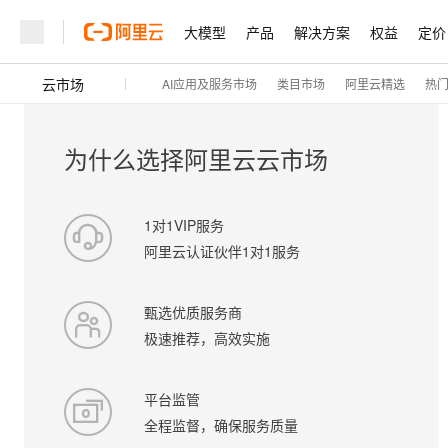
大模型
产品
解决方案
权益
定价
云市场
AI应用及服务市场
类目市场
阿里云精选
热
大模型
产品
解决方案
权益
定价
云市场
伙伴
服务
了解阿里云
精选产品
精选解决方案
普惠上云
产品定价
精选商城
成为销售伙伴
售前咨询
为什么选择阿里云
千问AI平台
了解云产品的定价详情
为什么选择阿里云云市场
大模型服务平台百炼
千问办公，解锁你的工作
普惠上云 官方力荐
分销伙伴
在线服务
网站建设
什么是云计算
大
大模型服务与应用平台
企业级Agent产品，直接
云服务器38元/年起，超
咨询伙伴
多端小程序
技术领先
云上成本管理
售后服务
轻量应用服务器
Agency Agents：拥
官方推荐返现计划
大模型
精选产品
精选解决方案
1对1VIP服务
Salesforce 国际版订阅
稳定可靠

管理和优化成本
推荐新用户得奖励，单订单
销售伙伴合作计划
阿里云认证伙伴1对1服务
自助服务
友盟天域
安全合规
人工智能与机器学习
AI
文本生成
云数据库 RDS
HappyHorse 打造一
云工开物
无影生态合作计划
在线服务
观测云
分析师报告
高校专属算力普惠，学生认
计算
互联网应用开发
Qwen3.8-Max
甄选优质服务商
HOT

Salesforce On Alibaba C
工单服务
Tuya 物联网平台阿里云
研究报告与白皮书
极速推荐，高效实施
智能体时代全能旗舰模型
人工智能平台 PAI
快速拥有专属 OpenClaw
大模
Consulting Partner 合
大数据
容器
免费试用
短信专区
一站式AI开发、训练和推
蓝凌 OA
Qwen3.7-Plus
AI 大模型销售与服务生
现代化应用
存储
天池大赛
平台监管
云解析DNS
解决方案免费试用 新老

能看、能想、能动手的多模
电子合同
全程监督，确保服务质量
最高领取价值200元试用
安全
网络与CDN
AI 算法大赛
畅捷通
Qwen3-VL-Plus