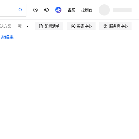
备案
控制台
决方案
阿里云精选
伙伴招募
配置清单
买家中心
服务商中心


搜索结果