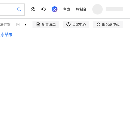
备案
控制台
决方案
阿里云精选
伙伴招募
配置清单
买家中心
服务商中心


搜索结果