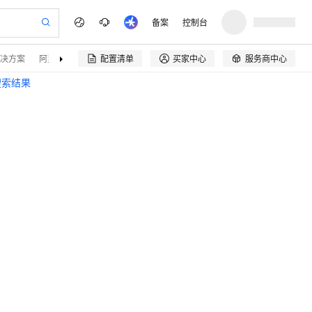
备案
控制台
决方案
阿里云精选
伙伴招募
配置清单
买家中心
服务商中心


搜索结果