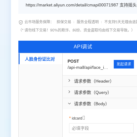
https://market.aliyun.com/detail/cmapi00071987 支持摇头、点头、左转头、 右转头、眨眼、张嘴自定义动作 ⭐咨询客服，享5折
优惠，低至0.18！

云市场服务保障：
担保交易
服务全程透明
不支持5天无理由退
（* 请勿线下交易！90%的欺诈、纠纷、资金盗取均由线下交易导致。）
API调试
人脸身份证比对
POST
发起请求
/api-mall/api/face_id_card_yi_suo/check
请求参数（Header）
请求参数（Query）
请求参数（Body）

idcard