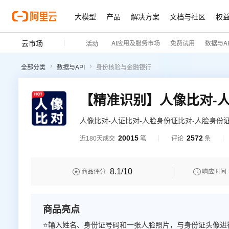
大模型
产品
解决方案
文档与社区
权
云市场
AI应用及服务市场
免费试用
数据与AP
活动
全部分类
数据与API
身份核验与金融银行
人像比对-人证比对-人脸身份证比对-人脸身份证
份证比对-人脸身份证实名认证-人证-人证-人证
20015
2572
近180天成交
笔
评论
条
对-人证-人脸实人认证-人脸实人认证-人脸实名
对-公安人脸-公安人脸-公安人脸-人脸身份比对
8.1
/10


商品评分
响应时间
商品亮点
⭐输入姓名、身份证号码和一张人脸照片，与身份证头像进