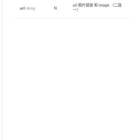
url 图片链接 和 image （二选
url
N
string
一）