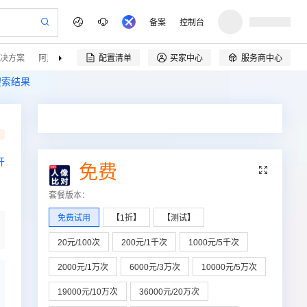
备案
控制台
决方案
阿里云精选
伙伴招募
配置清单
买家中心
服务商中心


搜索结果
开
免费

套餐版本
：
免费试用
【1折】
【测试】
20元/100次
200元/1千次
1000元/5千次
2000元/1万次
6000元/3万次
10000元/5万次
19000元/10万次
36000元/20万次