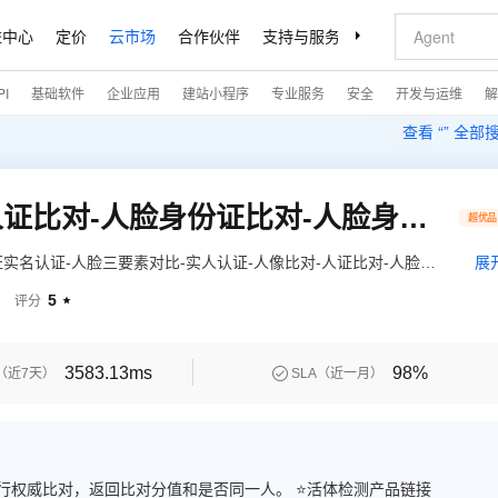
益中心
定价
云市场
合作伙伴
支持与服务
了解阿里云
I
基础软件
企业应用
建站小程序
专业服务
安全
开发与运维
解
查看 “
” 全部
【精准识别】人像比对-人证比对-人脸身份证比对-人脸身份证比对-人脸三要素对比-人脸识别-人脸识别-人脸实名认证-人像比对
超优品
实名认证-人脸三要素对比-实人认证-人像比对-人证比对-人脸身
展
-人脸比对-人像比对-人证比对-人脸身份证比对-人像比对-人像比
5
评分

认证-人脸实人认证-人脸识别-人脸识别-人脸实名-人脸识别-人像比
-人脸身份比对
3583.13ms
98%

（近7天）
SLA（近一月）
行权威比对，返回比对分值和是否同一人。 ⭐活体检测产品链接