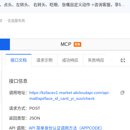
款
优选服务商

MCP
接口文档
请求示例
成功响应
失败响应
错误码

接口信息
调用地址：
https://kzfacev1.market.alicloudapi.com/api-

mall/api/face_id_card_yi_suo/check
请求方式：
POST
返回类型：
JSON
API 调用：
API 简单身份认证调用方法（APPCODE）