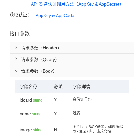
API 签名认证调用方法（AppKey & AppSecret）
获取认证：
AppKey & AppCode
接口参数
请求参数（Header）
请求参数（Query）
请求参数（Body）
字段名称
必填
字段详情
身份证号码
idcard
Y
string
姓名
name
Y
string
图片base64字符串，建议压缩
image
N
string
到30kb以内，请求会快