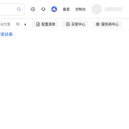
备案
控制台
决方案
阿里云精选
伙伴招募
配置清单
买家中心
服务商中心


搜索结果