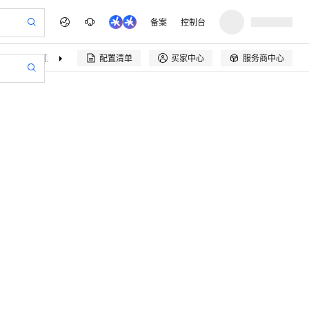
备案
控制台
决方案
阿里云精选
伙伴招募
配置清单
买家中心
服务商中心

