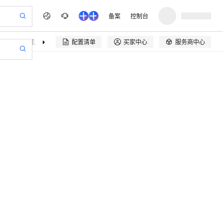
备案
控制台
决方案
阿里云精选
伙伴招募
配置清单
买家中心
服务商中心

