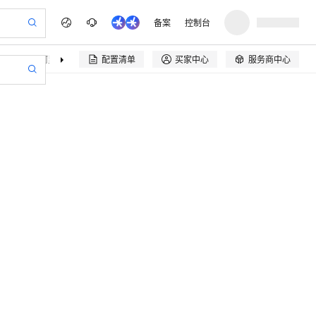
备案
控制台
决方案
阿里云精选
伙伴招募
配置清单
买家中心
服务商中心

