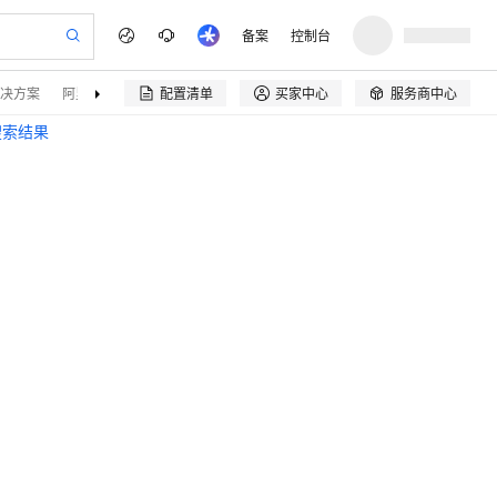
备案
控制台
决方案
阿里云精选
伙伴招募
配置清单
买家中心
服务商中心


搜索结果