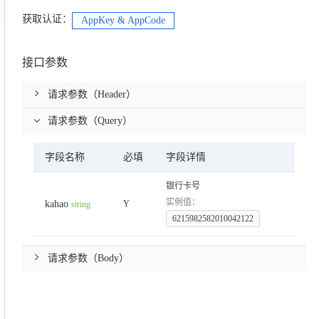
获取认证：
AppKey & AppCode
接口参数
请求参数（Header）
请求参数（Query）
字段名称
必填
字段详情
银行卡号
实例值：
kahao
Y
string
6215982582010042122
请求参数（Body）