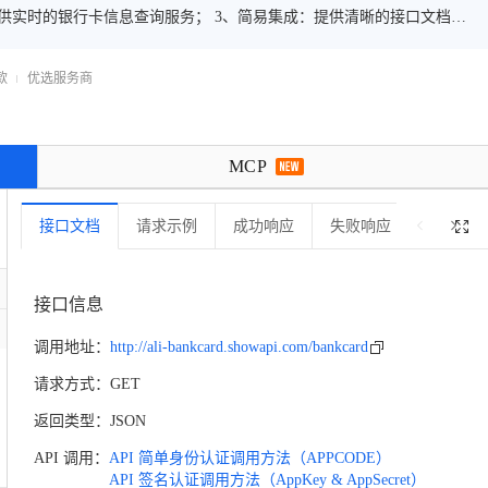
供实时的银行卡信息查询服务； 3、简易集成：提供清晰的接口文档和
4、多场景适用：适用于金融科技、移动支付、客户信息管理等多种业务
款
优选服务商

MCP

接口文档
请求示例
成功响应
失败响应
错误码
接口信息
调用地址：
http://ali-bankcard.showapi.com/bankcard

请求方式：
GET
返回类型：
JSON
API 调用：
API 简单身份认证调用方法（APPCODE）
API 签名认证调用方法（AppKey & AppSecret）