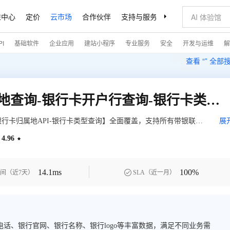
益中心
定价
云市场
合作伙伴
支持与服务
了解阿里云
I
基础软件
企业应用
建站小程序
专业服务
安全
开发与运维
解
查看 “
” 全部
【万维易源】银行卡归属地查询-银行卡开户行查询-银行卡类型查询-银行卡归属地
银行卡归属地API-银行卡类型查询】全面覆盖，支持所有带银联标
展
、卡类型、银行卡产品名称、银行电话、编号以及归属地等信息。
4.96

择。
14.1ms
100%

间（近7天）
SLA（近一月）
话、银行官网、银行名称、银行logo等丰富数据，满足不同业务需