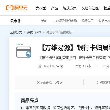
大模型
产品
解决方案
文档与社区
权
云市场
AI应用及服务市场
免费试用
数据与AP
活动
全部分类
数据与API
身份核验与金融银行
【银行卡归属地查询接口--银行卡开户行查询-
识的银行卡，银联渠道查询该银行卡的归属地
52
313
近180天成交
笔
评论
条
评分
专业服务、高效稳定、超万家企业级用户的选
5
/10


商品评分
响应时
商品亮点
1、丰富的返回数据：返回包括地区、银行卡种、银行客服电