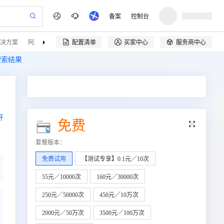
备案
控制台
决方案
阿里云精选
伙伴招募
配置清单
买家中心
服务商中心


搜索结果
开
免费

套餐版本
：
免费试用
【测试专享】0.1元／10次
55元／10000次
160元／30000次
250元／50000次
450元／10万次
2000元／50万次
3500元／100万次