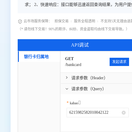
求； 2、快速响应：接口能够迅速返回查询结果，为用户提
示例代码，简化集成过程，方便开发者快速接入和使用； 
场景，提高工作效率

云市场服务保障：
担保交易
服务全程透明
不支持5天无理由退
（* 请勿线下交易！90%的欺诈、纠纷、资金盗取均由线下交易导致。）
API调试
银行卡归属地
GET
发起请求
/bankcard
请求参数（Header）
请求参数（Query）

kahao