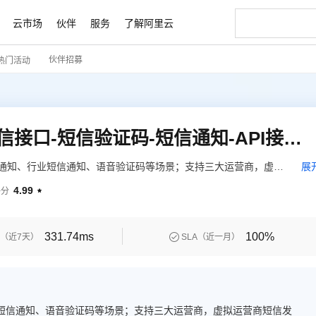
云市场
伙伴
服务
了解阿里云
伙伴招募
热门活动
AI 特惠
数据与 API
成为产品伙伴
企业增值服务
最佳实践
价格计算器
AI 场景体
基础软件
产品伙伴合
阿里云认证
市场活动
配置报价
大模型
自助选配和估算价格
新方式
睿译宝，AI翻译排版一步到位
智启 AI 普惠权益
产品生态集成认证中心
企业支持计划
云上春晚
域名与网站
千问官方 MaaS 平台，为开发者和 Agent 而生，新用户赠送 1 亿 + tokens 额度
Qwen Aud
AI Coding
阿里云Maa
2026 阿里云
云服务器 E
为企业打
数据集
Windows
大模型认证
模型
NEW
NEW
交付可用成果
值低价云产品抢先购
上传文档即自动完成翻译和格式还原
至高享 1亿+免费 tokens，加速 Al 应用落地
提供智能易用的域名与建站服务
智能编程，一键
安全可靠、
产品生态伙伴
专家技术服务
云上奥运之旅
弹性计算合作
阿里云中企出
手机三要素
宝塔 Linux
全部认证
【支持三网短信接口】短信接口-短信验证码-短信通知-API接口（短信群发系统-免费试用）
价格优势
有专属领域专家
GLM-5.2：长任务时代开源旗舰模型
阿里云 OPC 创新助力计划
千问大模型
即刻拥有 DeepS
AI 电商营销
对象存储 O
大模型
产品生态伙伴工作台
企业增值服务台
云栖战略参考
云存储合作计
云栖大会
身份实名认证
CentOS
训练营
推动算力普惠，释放技术红利
员通知、行业短信通知、语音验证码等场景；支持三大运营商，虚拟
展
最高返9万
多领域专家智能体,一键组建 AI 虚拟交付团队
快速构建应用程序和网站，即刻迈出上云第一步
至高百万元 Token 补贴，加速一人公司成长
多元化、高性能、安全可靠的大模型服务
真正可用的 1M 上下文,一次完成代码全链路开发
轻松解锁专属 Dee
从图文生成到
云上的中国
数据库合作计
活动全景
9％到达率。短信接口发送服务，短信接口api【106全国三网】
短信
Docker
图片和
4.99
评分

站式影视创作平台
Hermes Agent，打造自进化智能体
Token Plan 模型订阅计划
数字证书管理服务（原SSL证书）
5 分钟轻松部署
AI 广告创作
无影云电脑
企业成长
NEW
信息公告
信群发【106全国三网】涪擎短信免费试用
看见新力量
云网络合作计
OCR 文字识别
JAVA
证享300元代金券
可视化编排打通从文字构思到成片全链路闭环
全托管，含MySQL、PostgreSQL、SQL Server、MariaDB多引擎
自主进化，持久记忆，越用越聪明
Qwen3.8-Max 首发尝鲜，限时加量 10 倍，夜间低至2折
实现全站HTTPS，呈现可信的WEB访问
图文、视频一
随时随地安
魔搭 Mode
Kimi-K3
HappyHors
NEW
loud
服务实践
官网公告
金融模力时刻
Salesforce O
版
发票查验
全能环境
331.74ms
100%

（近7天）
SLA（近一月）
Claude Code + GStack 打造工程团队
千问办公，限时限量积分加倍
Qoder
低代码高效构
AI 建站
短信服务
型
NEW
作计划
Kimi 最新旗舰模型，长程编程与推理利器
让文字生成流
计划
创新中心
魔搭 ModelSc
健康状态
理服务
让AI从“聊天伙伴”进化为能干活的“数字员工”
安装技能 GStack，拥有专属 AI 工程团队
你的AI工作搭子，覆盖日常办公高频场景
面向真实软件的智能体编程平台
0 代码专业建
客户案例
天气预报查询
操作系统
态合作计划
Deepseek-v4-pro
HappyHors
同享
万小智 AI 建站低至 15元/月
Qoder CN
AI 短剧/漫剧
云原生数据库 
快递物流查询
WordPress
成为服务伙
高校合作
点，立即开启云上创新
覆盖公网/内网、递归/权威、移动APP等全场景解析服务
送.CN域名，送备案服务码
基于千问大模型等，支持代码智能生成、研发智能问答
AI助力短剧
态智能体模型
旗舰 MoE 大模型，百万上下文与顶尖推理能力
图生视频，流
业短信通知、语音验证码等场景；支持三大运营商，虚拟运营商短信发
Ubuntu