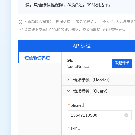
大数据开发治理平台 Data
AI 产品 免费试用
网络
送，电信级运维保障，3秒必达，99％到达率。
安全
云开发大赛
Qwen3-VL-Plus
Tableau 订阅
1亿+ 大模型 tokens 和 
可观测
入门学习赛
中间件
AI空中课堂在线直播课

云市场服务保障：
担保交易
服务全程透明
不支持5天无理由退
云防火墙
140+云产品 免费试用
上云与迁云
云原生的云上边界网络安全
产品新客免费试用，最长1
（* 请勿线下交易！90%的欺诈、纠纷、资金盗取均由线下交易导致。）
数据库
生态解决方案
大模型服务
企业出海
大模型ACA认证体验
大数据计算
API调试
助力企业全员 AI 认知与能
行业生态解决方案
千问AI平台-Token Plan
政企业务
媒体服务
短信验证码短信通知接口
开发者生态解决方案
GET
发起请求
/codeNotice
企业服务与云通信
千问AI平台-模型体验
AI 开发和 AI 应用解决
在线体验全尺寸、多种模态
域名与网站
请求参数（Header）
Happy 系列大模型
请求参数（Query）
终端用户计算
Serverless

phone
开发工具
大模型解决方案

迁移与运维管理
skin
快速部署 Dify，高效搭建 