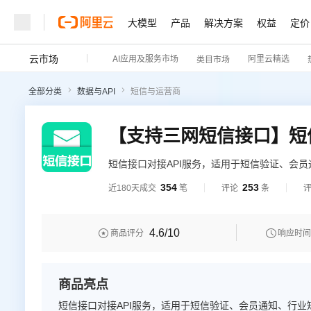
大模型
产品
解决方案
权益
定价
云市场
AI应用及服务市场
阿里云精选
类目市场
大模型
产品
解决方案
权益
定价
云市场
伙伴
服务
了解阿里云
精选产品
精选解决方案
普惠上云
产品定价
精选商城
成为销售伙伴
售前咨询
为什么选择阿里云
千问AI平台
全部分类
数据与API
短信与运营商
了解云产品的定价详情
大模型服务平台百炼
千问办公，解锁你的工作
普惠上云 官方力荐
分销伙伴
在线服务
网站建设
什么是云计算
大
大模型服务与应用平台
企业级Agent产品，直接
云服务器38元/年起，超
咨询伙伴
多端小程序
技术领先
云上成本管理
售后服务
轻量应用服务器
Agency Agents：拥
官方推荐返现计划
大模型
精选产品
精选解决方案
Salesforce 国际版订阅
稳定可靠
管理和优化成本
短信接口对接API服务，适用于短信验证、会
推荐新用户得奖励，单订单
销售伙伴合作计划
自助服务
运营商短信发送，电信级运维保障，3秒必达，9
友盟天域
安全合规
人工智能与机器学习
AI
文本生成
354
253
近180天成交
笔
评论
条
云数据库 RDS
HappyHorse 打造一
云工开物
免费试用。短信接口 短信验证码 短信通知 短
无影生态合作计划
在线服务
观测云
分析师报告
高校专属算力普惠，学生认
计算
互联网应用开发
Qwen3.8-Max
HOT
Salesforce On Alibaba C
工单服务
Tuya 物联网平台阿里云
研究报告与白皮书
4.6
/10


商品评分
响应时间
人工智能平台 PAI
快速拥有专属 OpenClaw
大模
Consulting Partner 合
大数据
容器
智能体时代全能旗舰模型
免费试用
短信专区
一站式AI开发、训练和推
蓝凌 OA
AI 大模型销售与服务生
现代化应用
存储
天池大赛
Qwen3.7-Plus
云解析DNS
解决方案免费试用 新老
电子合同
商品亮点
最高领取价值200元试用
能看、能想、能动手的多模
安全
网络与CDN
AI 算法大赛
短信接口对接API服务，适用于短信验证、会员通知、行
畅捷通