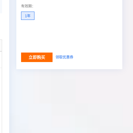
ernetes 版 ACK
云聚AI 严选权益
AI 原生数据库服务发布
SSL 证书
有效期
：
2V
Fun-ASR
，一键激活高效办公新体验
理容器应用的 K8s 服务
精选AI产品，从模型到应用全链提效
Agent 数据网关
文戏情感细腻自然，动作戏激烈拳拳到肉，实现更强表演能力
支持中英文自由切换，具备更强的噪声鲁棒性
1年
堡垒机
AI 用量加速计划
云原生数据库 PolarDB
防火墙
、识别商机，让客服更高效、服务更出色。
新老同享，达量后返
Agentic Database 发布
主机安全
应用
千问办公
NEW
AI 应用及服务市场
立即购买
领取优惠券
的智能体编程平台
一站式AI生产力平台
调用结果
AI 应用
伶鹊
企业级人与Agent协作平台，接入和调度多个数字员工
智能客服平台，对话机器人、对话分析、智能外呼
大模型
大模型服务平台百炼 - 全妙
自然语言处理

应用创作平台
多模态内容创作工具，已接入 DeepSeek
数据标注
机器学习
息提取
与 AI 智能体进行实时音视频通话