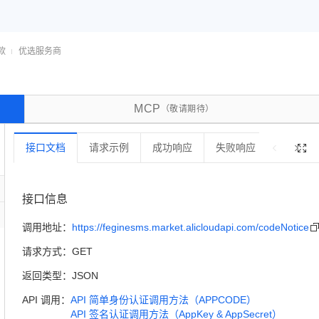
服务生态伙伴
云工开物
企业应用
Works
Night Plan 支持 Qwen 3.8-Max
云原生大数据计算服务 MaxCompute
AI 办公
容器服务 Kub
NEW
GLM-5.2
Wan2.7-T
Red Hat
30+ 款产品免费体验
Data Agent 驱动的一站式 Data+AI 开发治理平台
夜间 5 折，Qwen/Meoo/TokenPlan 客户专享
面向分析的企业级SaaS模式云数据仓库
AI智能应用
提供一站式管
科研合作
视觉 Coding、空间感知、多模态思考等全面升级
1M上下文，专为长程任务能力而生
ERP
堂（旗舰版）
SUSE
款
优选服务商
智能客服
CRM
防护产品
2个月
自动承接线索
建站小程序
OA 办公系统
AI 应用构建
大模型原生
MCP
（敬请期待）
力提升
财税管理
模板建站
Qoder
大模型服务平台百炼-应用模版
HOT
NEW
面向真实软件
个人版上线、团队版降价；千问3.8-Max首发发尝鲜
丰富多元化的应用模版和解决方案
400电话
定制建站
接口文档
请求示例
成功响应
失败响应
错误码

万有无界
大模型服务平台百炼-智能体
方案
广告营销
模板小程序
的模型效果
灵活可视化地构建企业级 Agent
定制小程序
接口信息
秒悟
人工智能平台 PAI
APP 开发
调用地址：
https://feginesms.market.alicloudapi.com/codeNotice
云端极速 AI 
新一代 AI 视频生成模型，深度适配广告营销等场景
AI Native 的算法工程平台，一站式完成建模、训练、推理服务部署
建站系统
请求方式：
GET
返回类型：
JSON
API 调用：
API 简单身份认证调用方法（APPCODE）
AI 应用
10分钟微调：让0.6B模型媲美235B模
多模态数据信
API 签名认证调用方法（AppKey & AppSecret）