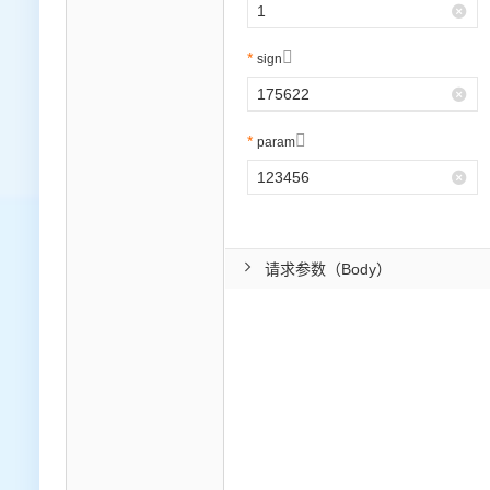
专有云

10 分钟在聊天系统中增加
sign

param
请求参数（Body）