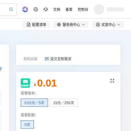
文档
备案
控制台
配置清单
服务商中心
买家中心

验
作计划
器
AI 活动
专业服务
服务伙伴合作计划
开发者社区
加入我们
产品动态
服务平台百炼
阿里云 OPC 创新助力计划
一站式生成采购清单，支持单品或批量购买
io：打造专属 AI 语音助手
S产品伙伴计划（繁花）
峰会
CS
造的大模型服务与应用开发平台
一句话生成原生可编辑精美 PPT 文稿
AI 生产力先锋
Al MaaS 服务伙伴赋能合作
域名
博文
Careers
至高可申请百万元
Qwen3.8-Max 模型上线
开启高性价比 AI 编程新体验
弹性可伸缩的云计算服务
Qwen-Audio-3.0-Realtime 端到端实时语音角色扮演
输入一句话想法, 轻松生成专业的 PPT
先锋实践拓展 AI 生产力的边界
Token 补贴，五大权
计划
海大会
伙伴信用分合作计划
商标
问答
社会招聘

商机对接
提交定制需求
益加速 OPC 成功
eek-V4-Pro
SS
一键部署幻兽帕鲁游戏服务器
飞天发布时刻
HOT
Open Search 向量检索版支
划
备案
电子书
校园招聘
开
pSeek-V4-Pro
视频创作，一键激活电商全链路生产力
稳定、安全、高性价比、高性能的云存储服务
一键购买专属联机服务器，轻松开启游戏
所见，即是所愿
持视频检索 Pipeline 功能
更多支持
划
公司注册
镜像站
视频生成
语音识别与合成
0.01
专属 QwenPaw
漫剧工坊：一站式动画创作平台
AI 实训营

HOT
应用身份服务 (IDaaS)
合作伙伴培训与认证
¥
划
上云迁移
站生成，高效打造优质广告素材
全接入的云上超级电脑
从聊天伙伴进化为能主动干活的本地数字员工
快速生产连贯的高质量长漫剧
从基础到进阶，Agent 创客手把手教你
OpenClaw 管理能力上线
lScope
我要反馈
e-1.1-T2V
Qwen3-TTS-Flash
套餐版本
：
查询合作伙伴
n Alibaba Cloud ISV 合作
代维服务
建企业门户网站
10 分钟搭建微信、支付宝小程序
MaxCompute MaxFrame 提
畅细腻的高质量视频
离线语音合成大模型，多语言方言自适应，低延迟高稳定
0.01元／5次
15元／250次
创新加速
ope
登录合作伙伴管理后台
我要建议
站，无忧落地极速上线
以可视化方式快速构建移动和 PC 门户网站
国内短信简单易用，安全可靠，秒级触达，全球覆盖200+国家和地区。
高效部署网站，快速应用到小程序
供自动弹性内存功能
安全
我要投诉
套餐配额
：
e-1.1-I2V
Cosyvoice-V3-Flash
PolarDB
上云场景组合购
Milvus 弹性伸缩功能新增节
伴
漫剧创作，剧本、分镜、视频高效生成
100%兼容MySQL、PostgreSQL，兼容Oracle，支持集中和分布式
覆盖90%+业务场景，专享组合折扣价
点支持范围
畅自然，细节丰富
高表现力语音合成大模型，语音克隆听感自然
5次
VPN