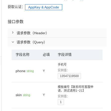
型
依托云原生高可用架构,实现Dify私有化部署
获取认证：
AppKey & AppCode
用1%尺寸在特定领域达到大模型90%以上效果
一个 AI 助手
超强辅助，Bol
即刻拥有 DeepSeek-R1 满血版
在企业官网、通讯软件中为客户提供 AI 客服
接口参数
多种方案随心选，轻松解锁专属 DeepSeek
请求参数（Header）
请求参数（Query）
字段名称
必填
字段详情
手机号
实例值：
phone
Y
string
13547119500
模板编号【联系旺旺客服申
请，测试请用1~21】
skin
Y
string
实例值：
1