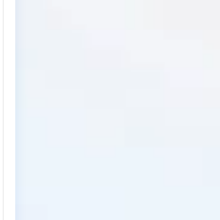
从文本、图片、视频中提取结构化的属性信息
构建支持视频理解的 AI 音视频实时通话应用
t.diy 一步搞定创意建站
构建大模型应用的安全防护体系
通过自然语言交互简化开发流程,全栈开发支持
通过阿里云安全产品对 AI 应用进行安全防护