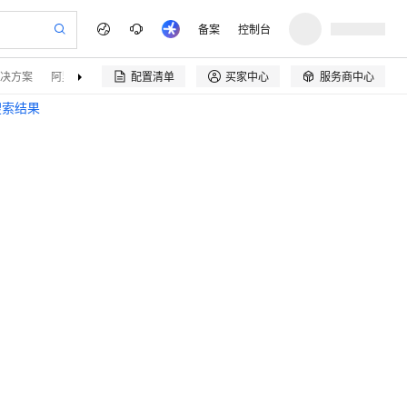
备案
控制台
决方案
阿里云精选
伙伴招募
配置清单
买家中心
服务商中心


搜索结果