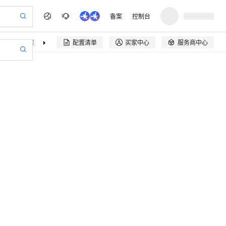
备案
控制台
决方案
阿里云精选
伙伴招募
配置清单
买家中心
服务商中心

