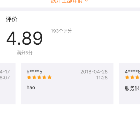
展开全部详情
评价
4.89
193
个评分
满分5分
4-17
h****5
2018-04-28
4****
8:07
11:28
hao
服务很