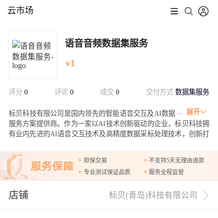
云市场
语音音频数据集服务
1
￥
评分
0
评论
0
成交
0
交付方式
数据集服务
展开
标贝科技有限公司是国内领先的智能语音交互及AI数据
服务方案提供商。作为一家以AI技术创新驱动的企业，标贝科技拥
有业内先进的AI语音交互技术及高精度数据采标处理技术，创新打
造多场景应用的语音交互方案，包括通用场景的语音合成和语音识
别，以及TTS音色定制，声音复刻，情感合成和声音转换在内的语
担保交易
不支持5天无理由退款
音技术产品；AI数据业务涵盖语音合成、语音识别、图像视觉、
专业测试保证品质
服务全程监管
NLP、3D点云等数据服务。
店铺
标贝(青岛)科技有限公司