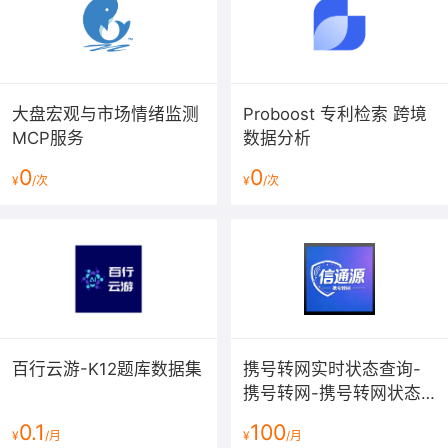
大盘宏观与市场情绪监测
Proboost 专利检索 跨境
MCP服务
数据分析
0
0
¥
/次
¥
/次
百行云游-K12题库数据集
携号转网实时状态查询-
携号转网-携号转网状态
查询-携号转网查询API-
0.1
100
¥
/月
¥
/月
运营商归属查询-手机携