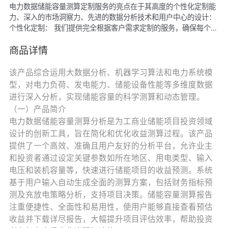
电力数据储能容量测算定制服务的亮点在于其高度的个性化定制能
力、深入的市场洞察力、先进的数据分析技术和用户中心的设计：
个性化定制： 我们提供完全根据客户需求定制的服务，确保每个测
算模型都能精确反映特定项目的技术和经济特性。 市场洞察： 结
合实时市场数据和深入分析，我们的服务能够预测储能市场的趋势
商品详情
和变化，帮助用户把握投资时机。 先进技术： 利用最前沿的数据
分析技术和算法，确保测算结果的准确性和可靠性。 用户友好体
该产品综合运用大数据分析、机器学习算法和电力系统模
验： 我们的设计注重用户体验，提供直观的界面和简易的操作流
型，对电力负荷、发电能力、储能设备性能等多维度数据
程，使得非专业用户也能轻松进行复杂的数据分析。 全面支持：
进行深入分析，实现储能容量的科学测算和动态管理。
从需求分析到结果呈现，我们提供全程的专业支持，帮助用户深入
（一）产品简介
理解测算结果并作出明智决策。
电力数据储能容量测算分析是为工商业储能项目投资领域
设计的创新工具，旨在简化和优化收益测算过程。该产品
提供了一个高效、准确且用户友好的分析平台，允许业主
和投资者通过设定关键参数如所在地区、用电类型、输入
电压和装机容量等，快速进行储能项目的收益预测。系统
基于用户输入自动生成全面的测算方案，包括财务指标预
测及充放电策略分析，支持项目决策。储能容量测算报告
注重便捷性、全面性和易用性，使用户能够直接查看预估
收益并下载详尽报告，大幅提升项目评估效率，帮助投资