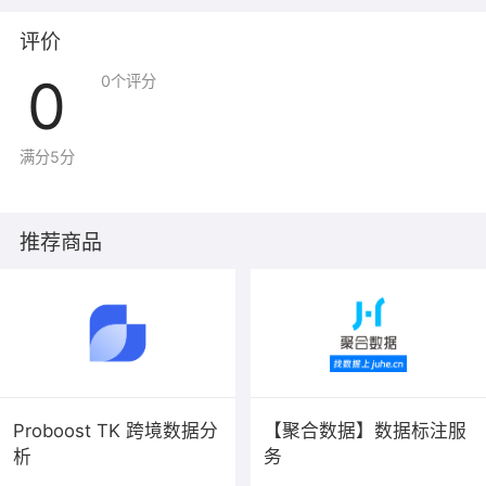
用户。
评价
（四）预期成效
根据业主和投资者实际需求，提供高效、准确的收益预测
0
0
个评分
和财务指标分析，实现快速决策支持，降低投资决策周
期，提高灵活性；通过充放电策略分析帮助业主优化储能
项目的运营，提高系统效率，降低运营成本，确保项目在
满分5分
长期运营中获得最大的经济效益；评估不同储能项目的潜
在收益，了解投资回报率、财务指标等关键信息，帮助用
户作出精准的投资决策；用户能够直接查看预估收益并下
推荐商品
载详尽报告，节省时间和人力成本。
提高能源系统的可靠性和可持续性，通过进行更准确的可
行性研究，支持制定基于实际数据的能源政策，促进清洁
能源的采用，推动可持续发展。
Proboost TK 跨境数据分
【聚合数据】数据标注服
析
务