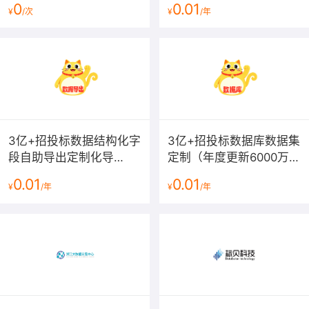
0
0.01
¥
/次
¥
/年
3亿+招投标数据结构化字
3亿+招投标数据库数据集
段自助导出定制化导
定制（年度更新6000万
出-78个高级字段数据导
+，日更30万+）支持按
0.01
0.01
¥
/年
¥
/年
出
照指定网址、行业、区
域、关键词