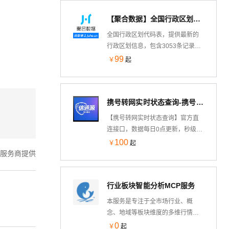
询著录项、权利要求、说明书、法
【聚合数据】全国行政区划代码表数据集
律状态与同族信息，并提供多语言
译文与 PDF/附图下载。研发、法务
全国行政区划代码表，提供最新的
与 IP 人员可在对话中直接完成专利
行政区划信息，包含3053条记录，
检索、竞品分析与侵权风险初筛，
覆盖国家至区县级，适用于城乡规
99
￥
起
无需切换专业工具平台。
划、市场研究、地理信息系统开发
等多种场景。
携号转网实时状态查询-携号转网-携号转网状态查询-携号转网查询API-运营商归属查询-手机携号转网查询
【携号转网实时状态查询】官方直
连接口，数据每日0点更新，秒级返
回，支持5000笔/秒大并发，支持包
100
￥
起
括广电192在内的所有运营商号段查
服务商提供
询！
行业板块智能分析MCP服务
本服务是专注于全市场行业、概
念、地域等板块维度的多维行情与
数据分析工具集。通过对各细分板
0
￥
起