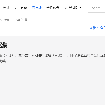
权益中心
定价
云市场
合作伙伴
支持与服务
了解阿里云
伙伴招募
热门活动
查看 “
” 
据集
较（环比），或与去年同期进行比较（同比），用于了解企业电量变化趋
模型。