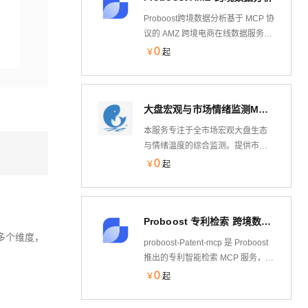
Proboost跨境数据分析基于 MCP 协
议的 AMZ 跨境电商在线数据服务。
它将类目查询、智能选品、
0
￥
起
SKU/SPU 销量、评论舆情、竞品对
比、热门榜单、市场规模与卖家画
像等能力封装为标准化工具，可在
大盘宏观与市场情绪监测MCP服务
Cursor、openboost-cli 等 AI 环境
中通过自然语言直接调用。服务覆
本服务专注于全市场宏观大盘生态
盖美国、英国、德国、法国、日本
与情绪温度的综合监测。提供市场
等多站点，支持按类目、品牌、价
个股涨跌多维分布、大盘实时及历
0
￥
起
格、评分、销量等维度筛选与排
史交投活跃度、南北向资金额度与
序，帮助运营与开发者在对话中完
流向，以及市场情绪温度与盘面风
成市场分析、选品调研与竞品监
格等多维度指标，帮助 AI 模型和业
测，无需另行登录独立数据后台。
Proboost 专利检索 跨境数据分析
务系统全面掌握整体盘面的健康度
多个维度，
与资金生态。
proboost-Patent-mcp 是 Proboost
推出的专利智能检索 MCP 服务，将
全球专利数据能力接入 AI 开发环
0
￥
起
境。支持语义检索、检索式检索、
图像检索（外观/实用新型），可查