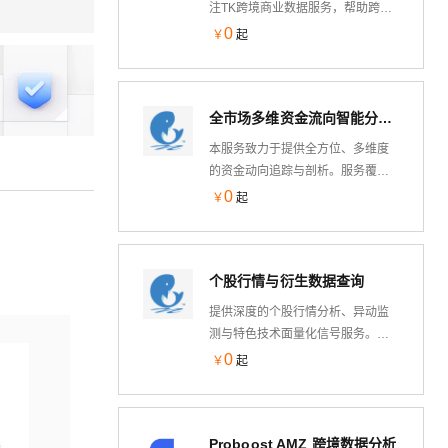
注TK跨境商业数据服务，帮助跨境
电商从业者、品牌方和营销人员快
0
￥
起
速获取海外市场动态、竞品情报与
内容趋势
全市场多维资金流向智能分析MCP服务
本服务致力于提供全方位、多维度
的资金动向追踪与剖析。服务覆盖
微观个股大中小单、中观板块主力
0
￥
起
流向、大盘指数以及宏观市场整体
资金，通过对主力与散户交投意图
的精细化拆解，帮助 AI 模型与投资
个股行情与衍生数据查询
决策系统实时洞察主力资金的主动
意图。
提供深度的个股行情分析、异动监
测与特色技术面量化信号服务。支
持A股市场的实时行情、涨停/连板
0
￥
起
榜单、破发查询、两融数据以及神
奇电波等指标分析，助力大模型与
业务系统即时获取精准的投资决策
Proboost AMZ 跨境数据分析
辅助数据。