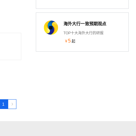
块的实时行情、领涨/涨速监测、板
块成分股穿透、行业估值水位以及
技术面指标的深度挖掘，帮助 AI 系
海外大行一致预期观点
统与终端用户实时掌握板块轮动规
律和热点行业趋势。
TOP十大海外大行的研报
5
￥
起
1