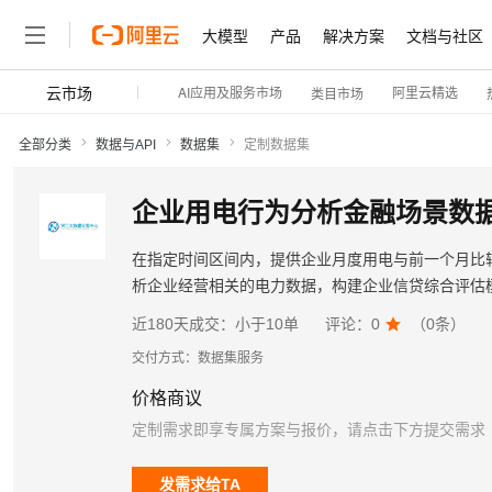
大模型
产品
解决方案
文档与社区
云市场
AI应用及服务市场
阿里云精选
类目市场
全部分类
数据与API
数据集
定制数据集
企业用电行为分析金融场景数
在指定时间区间内，提供企业月度用电与前一个月比
析企业经营相关的电力数据，构建企业信贷综合评估
近180天成交：
小于10单
评论：
0

（
0
条）
交付方式：
数据集服务
价格商议
定制需求即享专属方案与报价，请点击下方提交需求
发需求给TA