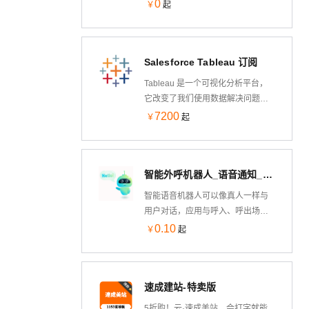
实名认证-身份证实名-身份证实名认
0
￥
起
航天航海、旅游业、建筑业等领
证-身份证实名认证-身份实名认证-
域。
身份证实名认证-身份证二要素-实名
认证-身份证实名认证-身份实名认
Salesforce Tableau 订阅
证-身份证实名验证-身份证实名认证
核验校验-身份实名认证-身份证实名
Tableau 是一个可视化分析平台，
认证接口-身份证二要素核验-身份实
它改变了我们使用数据解决问题的
名认证-身份证二要素认证】传入姓
方式，使个人和组织能够充分利用
7200
￥
起
名、身份证号，核验二要素是否一
自己的数据。注意，无论选择何种
致，返回生日、性别、籍贯等信
版本，Tableau Creator都是必要
息。官方权威数据，拒绝缓存数
的，购买前请联系售前工程师进行
据。
智能外呼机器人_语音通知_自动外呼——Udesk智能云电销
咨询。
智能语音机器人可以像真人一样与
用户对话，应用与呼入、呼出场
景。呼入上，可以7*24小时接待，
0.10
￥
起
帮助企业有效解决大量重复的问答
和自助服务，达到降低服务成本，
提升用户体验的目的；智能外呼方
速成建站-特卖版
面，使用AI技术代替电销人员批量
拨打用户电话，提供电话邀约、调
5折购！云·速成美站，会打字就能