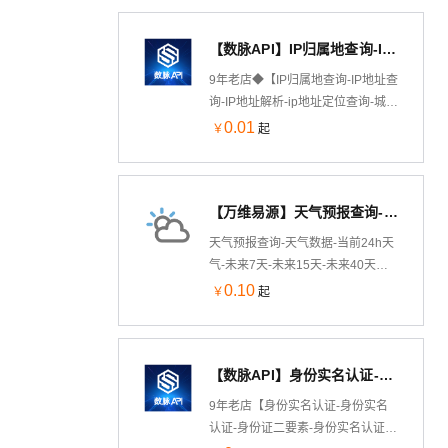
指数，AQI预报五天，短时预报，天
气预警，尾号限行，生活指数。
【数脉API】IP归属地查询-IPv4地址查询-IP地址解析-IP地址定位查询-IP地理位置查询-城市节点
9年老店◆【IP归属地查询-IP地址查
询-IP地址解析-ip地址定位查询-城市
节点】根据IP地址查询归属地信
0.01
￥
起
息，包含省、市和运营商等信息。
该接口将地图测绘技术与人工智能
相结合，利用动态密度聚类等算法
【万维易源】天气预报查询-天气数据-当前24h天气-未来7天-未来15天-未来40天的天气数据-历史天气-全国天气...
完成IP地址地理位置定位。该版本
适用于企业或个人开发者，如需
天气预报查询-天气数据-当前24h天
IPv6欢迎咨询客服，新老客户享5折
气-未来7天-未来15天-未来40天的
优惠！口碑商家◆精益求精◆品质
天气数据-历史天气数据-全国天气预
0.10
￥
起
保障◆金牌售后—阿里云6星级金牌
报查询。通过地名、地名对应
服务商
code、经纬度、IP地址、景点名
称、区号邮编来查询天气情况。可
【数脉API】身份实名认证-身份实名认证-身份证二要素-身份证实名认证-身份证实名认证-身份实名认证-身份证...
查询到当前24小时天气、未来7天、
15天、40天内的天气及历史天气数
9年老店【身份实名认证-身份实名
据。广泛应用于能源、电力、农
认证-身份证二要素-身份实名认证-
业、生活服务类应用、智能硬件、