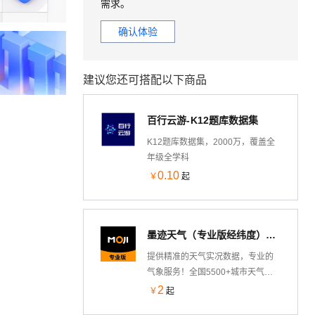
需求。
确认体验
建议您还可搭配以下商品
百行云游-K12题库数据集
K12题库数据集，2000万，覆盖全
年级全学科
0.10
￥
起
墨迹天气（专业版经纬度）全国天气查询预报、数据灾害预警空气质量接口
提供精准的天气实况数据，专业的
气象服务！全国5500+城市天气信
息，您需要的，这里都有!天气预报
2
￥
起
15天，天气预报24小时，空气质量