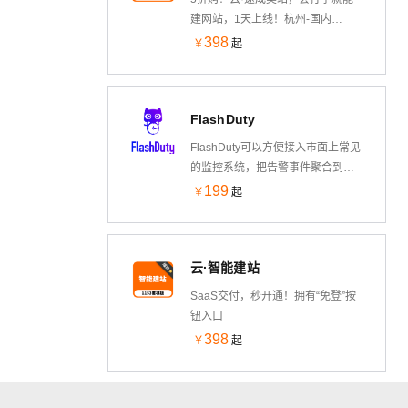
研、回访、确认等智能外呼服务，
建网站，1天上线！杭州-国内
帮助企业高效引流、精准获客。
CDN、香港-海外CDN、配SSL证
398
￥
起
书。后台预制1153套模版。
FlashDuty
FlashDuty可以方便接入市面上常见
的监控系统，把告警事件聚合到
FlashDuty 中心处理，提供事件聚合
199
￥
起
收敛降噪、认领升级、排班协同等
相关功能
云·智能建站
SaaS交付，秒开通！拥有“免登”按
钮入口
398
￥
起