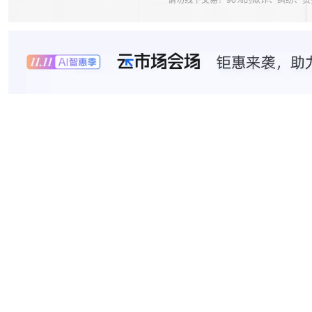
*请勿线下交易！90%的欺诈、纠纷、