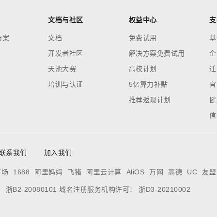
文档与社区
权益中心
支
方案
文档
免费试用
基
开发者社区
解决方案免费试用
企
天池大赛
高校计划
迁
培训与认证
5亿算力补贴
官
推荐返现计划
健
信
联系我们
加入我们
市场
1688
阿里妈妈
飞猪
阿里云计算
AliOS
万网
高德
UC
友盟
证：
浙B2-20080101
域名注册服务机构许可：
浙D3-20210002