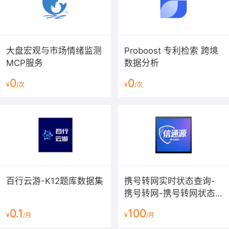
大盘宏观与市场情绪监测
Proboost 专利检索 跨境
MCP服务
数据分析
0
0
¥
/次
¥
/次
百行云游-K12题库数据集
携号转网实时状态查询-
携号转网-携号转网状态
查询-携号转网查询API-
0.1
100
¥
/月
¥
/月
运营商归属查询-手机携