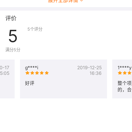
展开全部详情
评价
5
5
个评分
满分5分
0-17
g****i
2019-12-25
1****y
15:05
16:36
好评
整个项
的，合
次合作