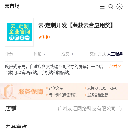
云市场
云·定制开发【荣获云合应用奖】
980
￥
评分
5
评论
5
成交
0
交付方式
人工服务
展开
响应式布局，自适应各大终端不同尺寸的屏幕；一个后
台就可以管理pc站，手机站和微信站。
担保交易
支持5天无理由退款
专业测试保证品质
服务全程监管
店铺
广州友汇网络科技有限公司
产品亮点