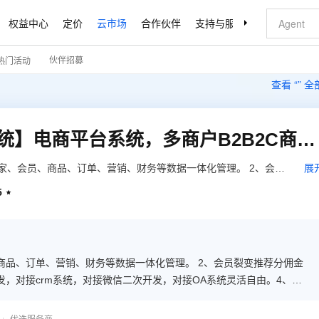
权益中心
定价
云市场
合作伙伴
支持与服务
了解阿里云
伙伴招募
热门活动
查看 “
” 
【定制开发多商户商城系统】电商平台系统，多商户B2B2C商城系统，微信多商户商城建设，提供源码（北京地区可上门服务）
家、会员、商品、订单、营销、财务等数据一体化管理。 2、会员
展
发，系统可以无限制延伸开发，对接crm系统，对接微信二次开
5

只有5M左右，是目前市场上处理的代码优化极其简洁的商城系统；
商品、订单、营销、财务等数据一体化管理。 2、会员裂变推荐分佣金
，对接crm系统，对接微信二次开发，对接OA系统灵活自由。4、整
其简洁的商城系统；