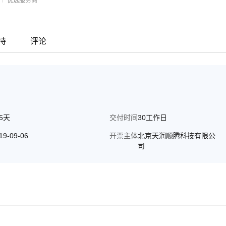
优选服务商
持
评论
65天
交付时间
30工作日
19-09-06
开票主体
北京天润顺腾科技有限公
司