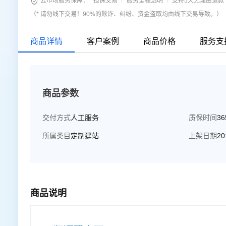

云市场服务保障：
担保交易
服务全程透明
支持5天无理由退款
（* 请勿线下交易！90%的欺诈、纠纷、资金盗取均由线下交易导致。）
商品详情
客户案例
商品价格
服务支
商品参数
交付方式
人工服务
质保时间
3
所属类目
定制建站
上架日期
20
商品说明