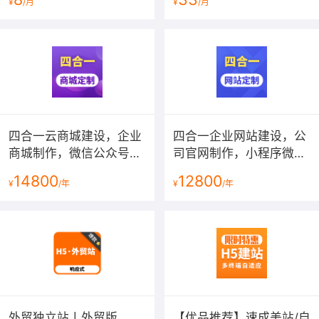
¥
/月
¥
/月
四合一云商城建设，企业
四合一企业网站建设，公
商城制作，微信公众号小
司官网制作，小程序微官
程序微商城定制，商城网
网开发，中英文外贸网站
14800
12800
¥
/年
¥
/年
站开发【按需定制,个性设
搭建【高端设计，功能定
计】
制】
外贸独立站丨外贸版
【优品推荐】速成美站/自