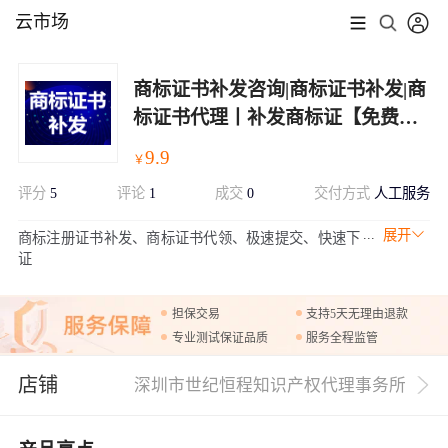
云市场
商标证书补发咨询|商标证书补发|商
标证书代理丨补发商标证【免费咨
询】
9.9
￥
评分
5
评论
1
成交
0
交付方式
人工服务
展开
商标注册证书补发、商标证书代领、极速提交、快速下
证
担保交易
支持5天无理由退款
专业测试保证品质
服务全程监管
店铺
深圳市世纪恒程知识产权代理事务所