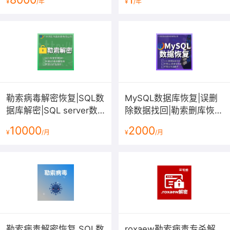
¥
/年
¥
/年
idb数据库文件恢复【君
疑修复服务
云 专注企业...
勒索病毒解密恢复|SQL数
MySQL数据库恢复|误删
据库解密|SQL server数
除数据找回|勒索删库恢
据误删恢复|数据文件损坏
复|ibd表损坏修复|MySQL
10000
2000
¥
/月
¥
/月
修复服务
启动崩溃恢复服务
勒索病毒解密恢复 SQL数
roxaew勒索病毒专杀解