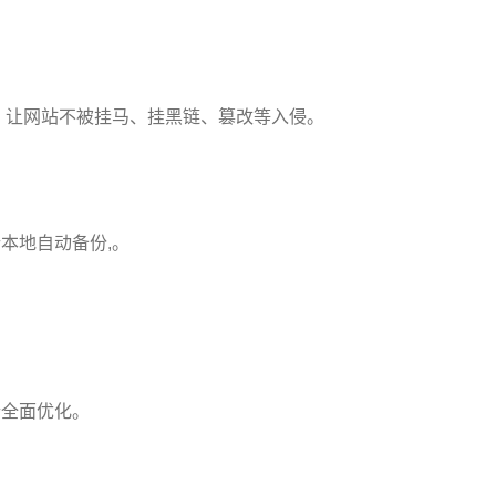
让网站不被挂马、挂黑链、篡改等入侵。
进行本地自动备份,。
全面优化。