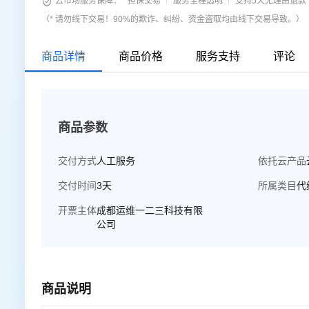

云市场服务保障：
担保交易
服务全程透明
支持5天无理由退款
（* 请勿线下交易！90%的欺诈、纠纷、资金盗取均由线下交易导致。）
商品详情
商品价格
服务支持
评论
商品参数
交付方式
人工服务
依托云产品
交付时间
3天
所属类目
代
开票主体
成都运维一二三科技有限
公司
商品说明