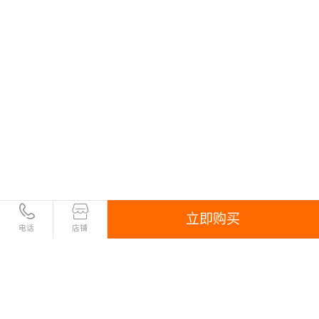
客户SQL Server2008服务器，安全补丁没有及时更
新，并且开放了许多远程高危端口，不幸遭受.rox后
缀的勒索病毒攻击，客户公司所有数据库mdf文件被
加密成.rox后缀，其多年来的物流数据，客户数据遭
受损坏，公司物流业务也被迫终止，我方接手后，对
数据文件加密底层做了深入分析，后经过2天恢复，
成功找回全部完整数据，为客户挽回了巨大损失！
立即购买
电话
店铺