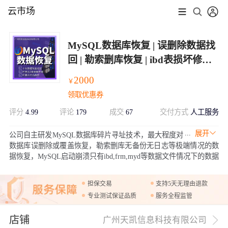
云市场
MySQL数据库恢复 | 误删除数据找
回 | 勒索删库恢复 | ibd表损坏修复 |
MySQL启动崩溃恢复服务
2000
￥
领取优惠券
评分
4.99
评论
179
成交
67
交付方式
人工服务
展开
公司自主研发MySQL数据库碎片寻址技术，最大程度对
数据库误删除或覆盖恢复，勒索删库无备份无日志等极端情况的数
据恢复，MySQL启动崩溃只有ibd,frm,myd等数据文件情况下的数据
提取恢复，或通过delete,truncate,drop,rm等命令强行删除数据表或文
件下的数据恢复服务。
担保交易
支持5天无理由退款
专业测试保证品质
服务全程监管
店铺
广州天凯信息科技有限公司