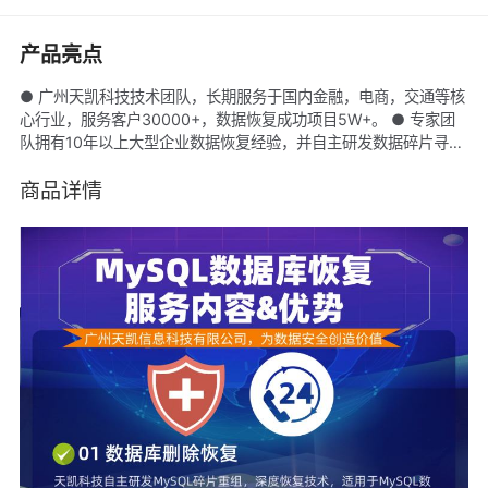
产品亮点
● 广州天凯科技技术团队，长期服务于国内金融，电商，交通等核
心行业，服务客户30000+，数据恢复成功项目5W+。 ● 专家团
队拥有10年以上大型企业数据恢复经验，并自主研发数据碎片寻址
技术，可最大程度恢复被删除或覆盖数据。 ● 荣获阿里云5星级服
务商，华为云精英服务商，八戒TOP服务商，AAA诚信服务企业认
商品详情
证等荣誉资质。 ● 阿里云优品服务，专业性强，数据恢复质量有
保障，价格实惠，好评率99%以上，验收满意后交付。