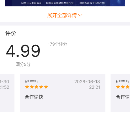
展开全部详情
评价
4.99
179
个评分
满分5分
1-30
h****i
2026-06-18
h****i
21:52
22:21
合作愉快
合作愉