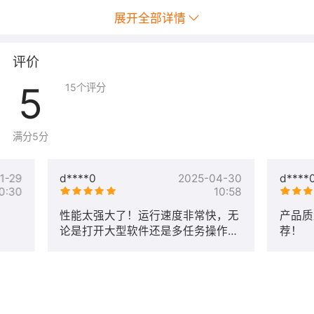
我们的CDN服务支持音视频、直播、短剧等多种业务的加
展开全部详情
速。通过针对这些业务场景的优化，我们能够确保客户在
这些领域的业务也能够获得出色的性能和用户体验。例
如，对于音视频业务，我们提供了高效的编解码技术和流
评价
畅的播放体验；对于直播业务，我们提供了低延迟、高并
5
15
个评分
发的直播加速方案；对于短剧业务，我们提供了快速的内
容分发和加载速度。
满分5分
成本降低
通过我们的CDN服务，客户可以降低带宽成本、服务器负
1-29
d****0
2025-04-30
d****
载和运维成本。由于内容被分发到全球各地的节点，用户
0:30
10:58
访问时可以从就近的节点获取内容，从而减少了原始服务
器的带宽消耗和负载压力。此外，我们的CDN服务还提供
性能太强大了！运行速度非常快，无
产品质
论是打开大型软件还是多任务操作，
荐！
了丰富的监控和管理功能，帮助客户更好地了解业务状况
都没有卡顿现象。处理器的性能完全
并进行优化，进一步降低运维成本。
超出我的预期，用起来非常顺手！
三、产品优势
全球覆盖