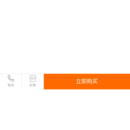
站、在线教育平台、直播平台还是短剧平台等任何需要内
容分发和加速的业务场景，我们都能够为您提供卓越的性
能和用户体验。选择我们的CDN服务，让您的业务更加出
色！
立即购买
电话
店铺