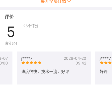
展开全部详情
评价
5
26
个评分
--- 服 务 项 目 ---
我们一直是：实在人、做实在站，我们做的是质量不是数
满分5分
量。认真对待每一个作品！
8-07
j****7
2026-04-20
j****7
为避免以后发生不必要纠纷或造成大家时间浪费【请您务
0:00
09:42
必仔细阅读以下服务说明】
速度很快，技术一流，好评
好评
宝贝价格只是基价,根据服务价格拍相应的数量即可,例如迁
移服务300元,则拍1件,以此类推；问题修复由百元至千元
不等；详询客服。
我们的服务项目：专业安装部署linux/windows宝塔面板，
解决各种宝塔运维过程中的疑难杂症，包括mysql安装，
php版本切换，ftp安装，redis安装，java安装，tomcat安