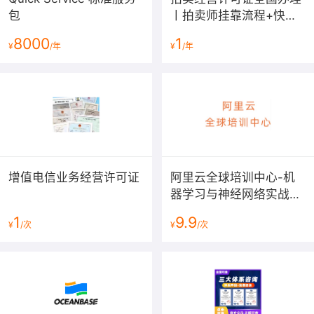
包
丨拍卖师挂靠流程+快速
下证费用[2025最新]
8000
1
¥
/年
¥
/年
增值电信业务经营许可证
阿里云全球培训中心-机
器学习与神经网络实战课
程
1
9.9
¥
/次
¥
/次