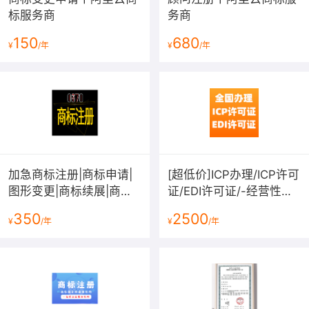
标服务商
务商
150
680
¥
/年
¥
/年
加急商标注册|商标申请|
[超低价]ICP办理/ICP许可
图形变更|商标续展|商标
证/EDI许可证/-经营性网
转让|商标复审|商标答辩|
站备案资质-增值电信业
350
2500
¥
/年
¥
/年
拿不到受理通知书退款
务许可证