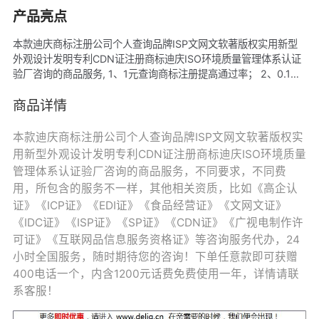
产品亮点
本款迪庆商标注册公司个人查询品牌ISP文网文软著版权实用新型
外观设计发明专利CDN证注册商标迪庆ISO环境质量管理体系认证
验厂咨询的商品服务, 1、1元查询商标注册提高通过率； 2、0.1元
体验10天赠品商城网站建设； 3、支持设计商标； 4、注册商标可
赠高端网站建设（含5G服务器空间含网站域名）； 5、注册商标可
商品详情
赠网站建设小程序； 6、注册商标可赠多商户入驻分销商城； 7、
入驻平台还可装修代运营； 8、可单独购买赠品； 9、24小时客户
本款迪庆商标注册公司个人查询品牌ISP文网文软著版权实
服务； 10、终身免费技术指导。
用新型外观设计发明专利CDN证注册商标迪庆ISO环境质量
管理体系认证验厂咨询的商品服务，不同要求，不同费
用，所包含的服务不一样，其他相关资质，比如《高企认
证》《ICP证》《EDI证》《食品经营证》《文网文证》
《IDC证》《ISP证》《SP证》《CDN证》《广视电制作许
可证》《互联网品信息服务资格证》等咨询服务代办，24
小时全国服务，随时期待您的咨询！下单任意款即可获赠
400电话一个，内含1200元话费免费使用一年，详情请联
系客服！