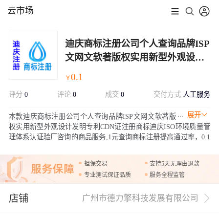
云市场
迪庆商标注册公司个人查询品牌ISP
文网文软著版权实用新型外观设计
发明专利CDN证注册商标迪庆ISO
0.1
￥
环境质量管理体系认证验厂咨询
评分
0
评论
0
成交
0
交付方式
人工服务
展开
本款迪庆商标注册公司个人查询品牌ISP文网文软著版
权实用新型外观设计发明专利CDN证注册商标迪庆ISO环境质量管
理体系认证验厂咨询的商品服务,1元查询商标注册提高通过率，0.1
元商标赠品体验10天商城网站建设，可设计商标，可单独购买赠
品，赠品600元含域名含5G服务器空间网站建设，注册商标还有赠
担保交易
支持5天无理由退款
品多商户入驻分销商城小程序等更多赠品，欢迎咨询客服购买！
专业测试保证品质
服务全程监管
店铺
广州市德力擎科技发展有限公司