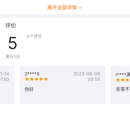
展开全部详情
评价
注意事项
5
8
个评分
1、用户购买此服务时，如对服务操作有需要特别注意的事
项，请在提交服务需求时进行详细说明。
2、购买服务成功后，请找到用户中心 -> 交付中心， 仔细
满分5分
提交您的服务需求，以便为您及时处理问题。
3、服务实施前需做好数据备份，以防止重要数据丢失。
1-14
2****9
2023-08-09
l****
4、在服务过程中，如有关于用户的机密信息沟通（如云账
17:50
00:59
号、密码等），建议用户在服务结束后及时进行机密信息
你好
非常不
变更。
关联服务
数据迁移 网站搬家 数据库迁移 网站更换服务
证书配置 SSL证书安装 HTTPS证书购买