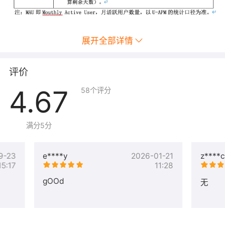
展开全部详情
评价
4.67
58
个评分
满分5分
9-23
e****y
2026-01-21
z****c
15:17
11:28
gOOd
无