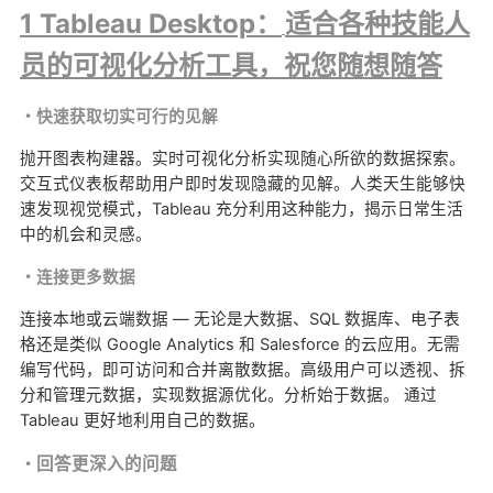
1 Tableau Desktop：
适合各种技能人
员的可视化分析工具，祝您随想随答
・快速获取切实可行的见解
抛开图表构建器。实时可视化分析实现随心所欲的数据探索。
交互式仪表板帮助用户即时发现隐藏的见解。人类
天生能够快
速发现视觉模式
，
Tableau
充分利用这种能力，揭示日常生活
中的机会和灵感。
・连接更多数据
连接本地或云端数据
—
无论是大数据、
SQL
数据库、电子表
格还是类似
Google Analytics
和
Salesforce
的云应用。无需
编写代码，即可访问和合并离散数据。高级用户可以透视、拆
分和管理元数据，实现数据源优化。分析始于数据。
通过
Tableau
更好地利用自己的数据。
回答更深入的问题
・