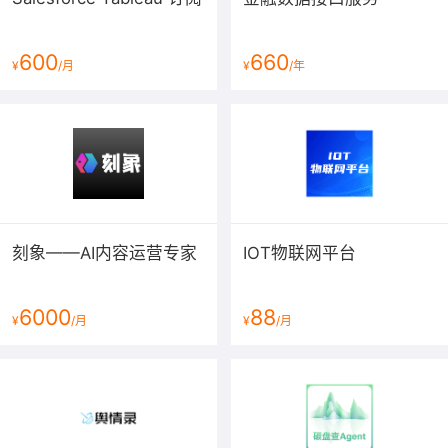
的数据准备方案，用
Tableau Prep
合
600
660
并、组织和清理您的数据以供分析。
¥
/月
¥
/年
・
全面洞悉自己的数，
合并、调整和清理您的数据以便进行分
析
・
立即获得结果
・
以更快、更智能的方式工作，智能功能和模糊聚类分析
刻象——AI内容运营专家
IOT物联网平台
・
连接更多数据
3 Tableau server:
实现受管控的大规
6000
88
¥
/月
¥
/月
模自助式分析，人人可用、处处可用的
分析
・
提供可信的数据平台