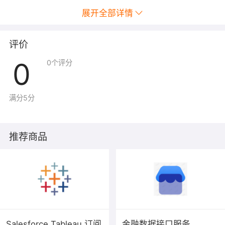
出色的分析需要的不仅仅是好看的仪表板。从现有数据迅速构
展开全部详情
建强大计算，拖放参考线和预测，查看统计摘要。利用趋势分
析、回归和关联来证明自己的观点，用屡试不爽的方法让人们
真正理解统计数据。提出新问题、发现趋势、识别机会并自信
评价
地制定数据驱动型决策。
0
0
个评分
・集成地图，快速发现见解
找出地点，找出原因。自动创建交互式地图。内置邮政编码意
满分5分
味着，用户能够以闪电般的速度绘制全球
50
多个国家
/
地区的
地图。使用自定义地理编码和区域创建个性化区域，例如销售
区。Tableau 地图专门用于突显用户的数据。
推荐商品
Storytelling:
利用故事让每个人参与其中
・
抛弃静态的幻灯片，代之以他人可以探索的实时故事。创建引
人入胜的故事，
让您的每名合作者都可以分析用最新数据生成
的交互式可视化，并提出自己的问题。亲身推动数据协作文
化，让自己的见解更有影响力
2 Tableau Prep
：适合业务人员使用
Salesforce Tableau 订阅
金融数据接口服务