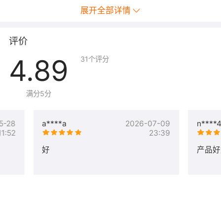
展开全部详情
评价
4.89
U-Push Pro版 功能优势
31
个评分
满分5分
5-28
a****a
2026-07-09
n****
11:52
23:39
好
产品好