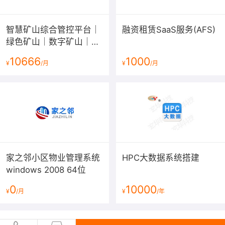
智慧矿山综合管控平台｜
融资租赁SaaS服务(AFS)
绿色矿山｜数字矿山｜互
联网矿山｜矿山大数据平
10666
1000
¥
/月
¥
/月
台
家之邻小区物业管理系统
HPC大数据系统搭建
windows 2008 64位
0
10000
¥
/月
¥
/年