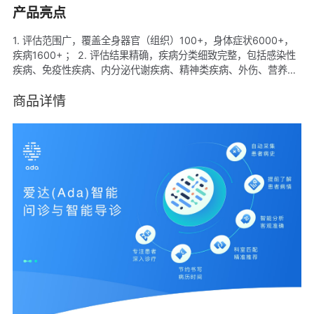
产品亮点
1. 评估范围广，覆盖全身器官（组织）100+，身体症状6000+，
疾病1600+ ； 2. 评估结果精确，疾病分类细致完整，包括感染性
疾病、免疫性疾病、内分泌代谢疾病、精神类疾病、外伤、营养性
疾病、老年性疾病，甚至罕见病；完善的鉴别诊断流程，使评估结
果更为精确； 3. 评估对象全覆盖，全面支持6个月以上的婴儿、妇
商品详情
女（含孕期）、老人作为评估对象 ； 4. 评估结果标准化，评估报
告病情诊断遵循统一ICD-10编码； 5. 借助启发式推理引擎，通过
更广泛的询问搜集更多身体症状信息，一问一答的方式接近实际问
诊体验。