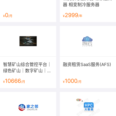
器 相变制冷服务器
0
2999
¥
/月
¥
/年
智慧矿山综合管控平台｜
融资租赁SaaS服务(AFS)
绿色矿山｜数字矿山｜互
联网矿山｜矿山大数据平
10666
1000
¥
/月
¥
/月
台