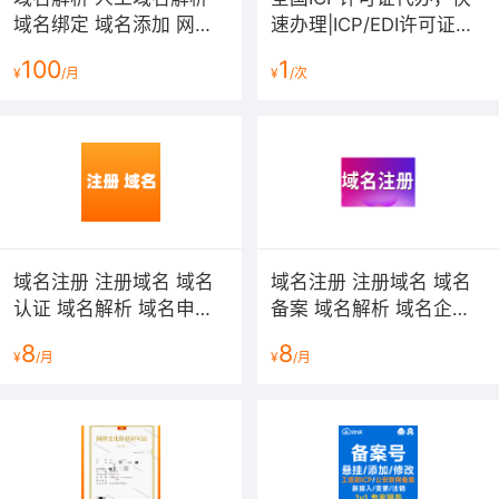
域名绑定 域名添加 网站
速办理|ICP/EDI许可证办
域名解析
理|经营性网站牌照|经营
100
1
¥
/月
¥
/次
性网站备案资质|增值电信
业务许可证
域名注册 注册域名 域名
域名注册 注册域名 域名
认证 域名解析 域名申请
备案 域名解析 域名企业
com cn net 英文域名 网
邮箱申请com cn net 英
8
8
¥
/月
¥
/月
站备案 icp备案 软著申报
文域名 中文域名注册
网站建设