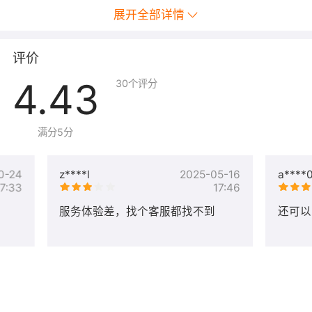
展开全部详情
评价
4.43
30
个评分
订购说明：
当DAU大于10万以上时，详细报价请与友盟+官网与商务沟
满分5分
通。
关于事件量的限制规则：
0-24
z****l
2025-05-16
a****
17:33
17:46
DAU在0至5万区间（不包含五万）时，事件量上限为12亿/
年
服务体验差，找个客服都找不到
还可以
DAU在5至10万区间（包含五万不包含10万）时，事件量上
限为25亿/年