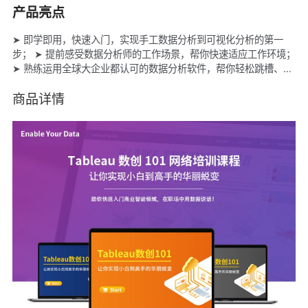
产品亮点
➤ 即学即用，快速入门，实现手工数据分析到可视化分析的第一
步； ➤ 提前感受数据分析师的工作场景，帮你快速适应工作环境；
➤ 熟练运用全球大企业都认可的数据分析软件，帮你轻松跳槽、升
职加薪； ➤ 为Tableau官方的认证考试打下扎实的知识基础。 课程
以简体中文最新版软件为操作展示，对英语无要求学习更加本土
商品详情
化，上手更快。