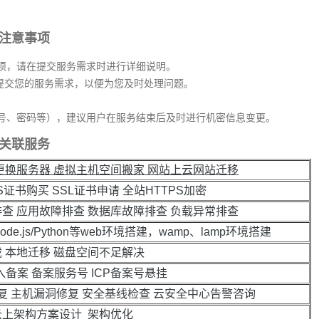
注意事项
项，请在提交服务需求时进行详细说明。
细提交您的服务需求，以便为您及时处理问题。
号、密码等），建议用户在服务结束后及时进行机密信息变更。
关联服务
站更换服务器 虚拟主机空间搬家 网站上云网站迁移
S证书购买 SSL证书申请 全站HTTPS加密
排查 应用故障排查 数据库故障排查 负载异常排查
ode.js/Python等web环境搭建，wamp、lamp环境搭建
载 本地迁移 磁盘空间不足解决
入备案 备案服务号 ICP备案号悬挂
复 主机漏洞修复 安全基线检查 云安全中心告警咨询
云上架构方案设计 架构优化