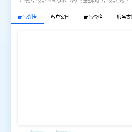
（* 请勿线下交易！90%的欺诈、纠纷、资金盗取均由线下交易导致。）
商品详情
客户案例
商品价格
服务支