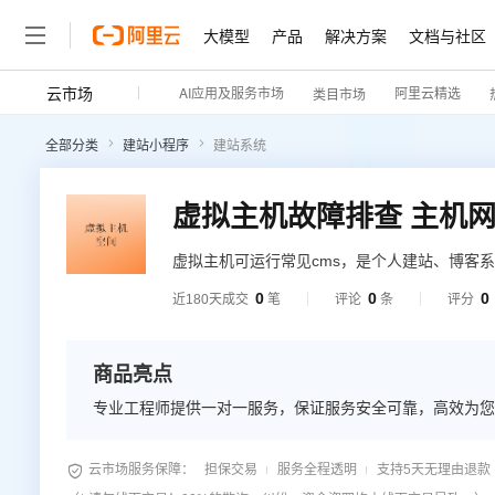
大模型
产品
解决方案
文档与社区
云市场
AI应用及服务市场
阿里云精选
类目市场
全部分类
建站小程序
建站系统
虚拟主机故障排查 主机
虚拟主机可运行常见cms，是个人建站、博客
提供技术支持，专业解决虚拟主机故障排查，
0
0
0
近180天成交
笔
评论
条
评分
署证书服务
商品亮点
专业工程师提供一对一服务，保证服务安全可靠，高效为您

云市场服务保障：
担保交易
服务全程透明
支持5天无理由退款