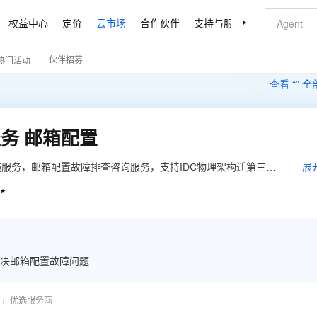
权益中心
定价
云市场
合作伙伴
支持与服务
了解阿里云
伙伴招募
热门活动
查看 “
” 
务 邮箱配置
服务，邮箱配置故障排查咨询服务，支持IDC物理架构迁第三方
展
云之间的迁移服务。

决邮箱配置故障问题
优选服务商