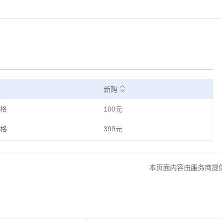
新购
格
100元
格
399元
本页面内容由服务商提