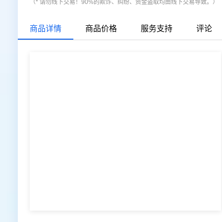
（* 请勿线下交易！90%的欺诈、纠纷、资金盗取均由线下交易导致。）
商品详情
商品价格
服务支持
评论