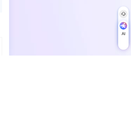

联系服务商
AI
AI
助
理