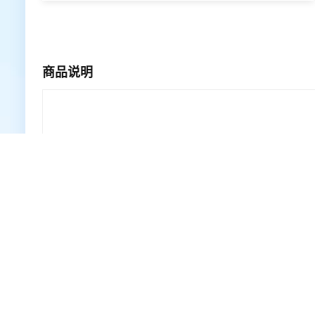
商品说明
广东地区
协助客户按照有关管理规范和技术标准
助客户进行等保测评工作，并保障顺利
等