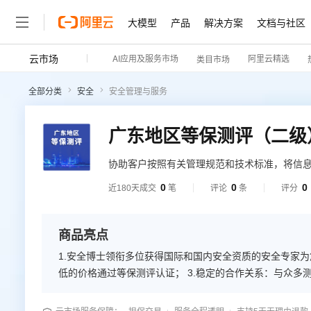
大模型
产品
解决方案
文档与社区
云市场
AI应用及服务市场
阿里云精选
类目市场
全部分类
安全
安全管理与服务
广东地区等保测评（二级
协助客户按照有关管理规范和技术标准，将信
障顺利通过等保测评获得测评报告。
0
0
0
近180天成交
笔
评论
条
评分
商品亮点
1.安全博士领衔多位获得国际和国内安全资质的安全专家为
低的价格通过等保测评认证； 3.稳定的合作关系：与众
通过等保合规； 4.公司资质：具备国家网络信息安全主管