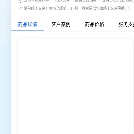

云市场服务保障：
担保交易
服务全程透明
支持5天无理由退款
（* 请勿线下交易！90%的欺诈、纠纷、资金盗取均由线下交易导致。）
商品详情
客户案例
商品价格
服务支