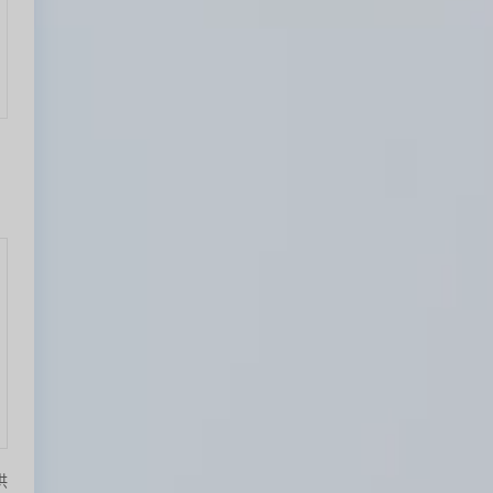
续费(按年购买)
供