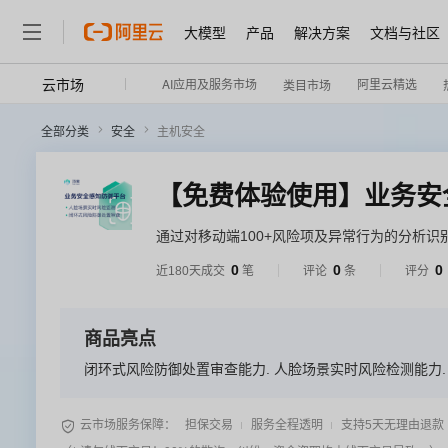
大模型
产品
解决方案
文档与社区
云市场
AI应用及服务市场
阿里云精选
类目市场
全部分类
安全
主机安全
【免费体验使用】业务安
通过对移动端100+风险项及异常行为的分析
识别到预警、处置、黑样本沉淀的闭环管理能
0
0
0
近180天成交
笔
评论
条
评分
时性强、数据开发能力高等特性。
商品亮点
闭环式风险防御处置审查能力. 人脸场景实时风险检测能力.

云市场服务保障：
担保交易
服务全程透明
支持5天无理由退款