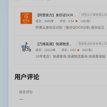
【阿里官方】身份证OCR文字识别
阿里云计算有限公司
成交：
3945
单
评论：
4.54

（
283
条）
阿里云身份证识别（身份证OCR识别-身份证正反面识别-身份证文字识别）。支持正反面识别、多民族文字识别、生僻字识别，具备PS篡改检、完整度、复印件、翻拍检测，图像智能旋转、畸变矫正、分辨率增强、人像检测等高精度识别能力。识别内容包括姓名、性别、出生日期、证件号码、住址、有效期限。支持base64和公网可访问
【万维易源】快递物流查询-快递物流-快递按次查询-物流查询-全球快递物流信息查询-单号自动识别-支持顺丰...
昆明秀派科技有限公司
成交：
12013
单
评论：
4.93

（
607
条）
10年老店！快递查询-快递物流查询-快递查询接口-物流查询-快递单号查询-快递物流单号查询-快递信息查询-单号自动识别，支持国内外1500多家快递物流公司，覆盖顺丰、韵达、中通、申通、圆
用户评论
综合评分
--