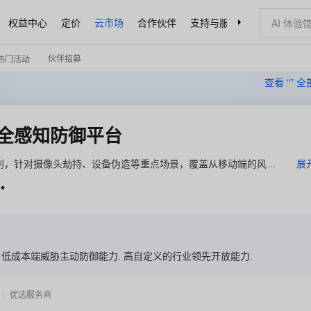
权益中心
定价
云市场
合作伙伴
支持与服务
了解阿里云
伙伴招募
热门活动
查看 “
” 
全感知防御平台
识别，针对摄像头劫持、设备伪造等重点场景，覆盖从移动端的风险
展
力，可脱离决策引擎等重量级风控产品单独使用，具备轻量化、即

 低成本端威胁主动防御能力. 高自定义的行业领先开放能力.
优选服务商