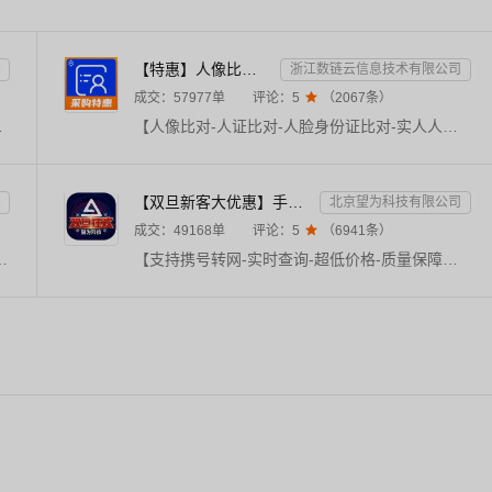
【特惠】人像比对-人证比对-人脸身份证比对-实人人证-人脸识别-人证验证-身份证三要素-实名
浙江数链云信息技术有限公司
成交：
57977
单
评论：
5

（
2067
条）
的地址，图片格式支持：PNG、JPG、JPEG、BMP、GIF、TIFF、WebP。
【人像比对-人证比对-人脸身份证比对-实人人证-人脸识别-人证验证-身份证三要素-实名】★输入姓名、身份证号码和一张人脸照片，进行专业数据比对，返回比对分值。直连官方数据源，校验准确，核验高效。毫秒级响应，支持高并发，24h不间断运维，专业技术支持在线服务。该接口可适配API活体检测接口及SDK活体检测接口（咨询客服）。
【双旦新客大优惠】手机二要素-手机三要素查询-手机三-手机实名认证-手机二要素-手机三要素查询
北京望为科技有限公司
成交：
49168
单
评论：
5

（
6941
条）
通、邮政、DHL、UPS、宅急送、德邦、百世、安捷、速通、天天、京东、EMS等快递公司物流查询，与官网同步更新数据，及时提供物流最新状态。【注：中通/顺丰/跨越查询，需上传手机号后4位！
【支持携号转网-实时查询-超低价格-质量保障放心用-售前技术支持-售后业务服务-我们只做金牌服务】手机三要素接口通过比对姓名、身份证号、手机号的一致性，核验用户身份信息的真伪。可同时使用手机三要素实名接口与手机二要素实名接口。【手机三要素实名认证-运营商实名认证-手机三要素-手机二要素实名-手机二要素-手机三要素核验-手机三要素-手机二要素-手机三要素-手机二要素-手机三要素-手机三要素】