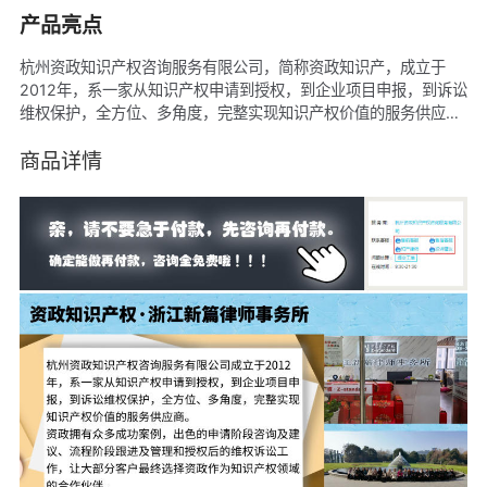
产品亮点
杭州资政知识产权咨询服务有限公司，简称资政知识产，成立于
2012年，系一家从知识产权申请到授权，到企业项目申报，到诉讼
维权保护，全方位、多角度，完整实现知识产权价值的服务供应
商。资政也是浙江省内为数不多的、完善具备：律师业务资质（许
可证号：23301201810018639）、专利代理资质（专利机构代
商品详情
码：33371）、商标代理资质（已备案，杭州前十强）、版权代理
等资质的综合性知识产权服务机构。资政知识产权拥有众多成功案
例，出色的申请阶段咨询及建议、流程阶段跟进及管理和授权后的
维权诉讼工作，让大部分客户最终选择资政作为知识产权领域的合
作伙伴。