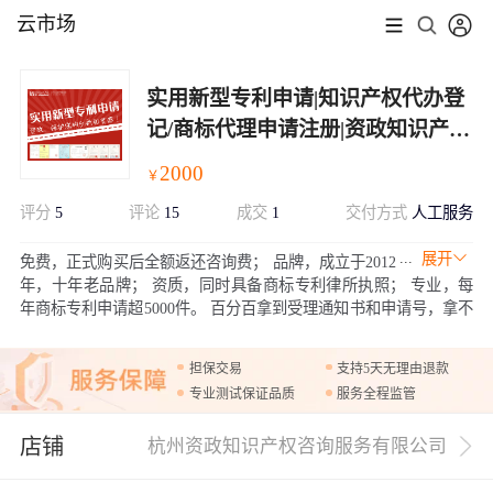
云市场
实用新型专利申请|知识产权代办登
记/商标代理申请注册|资政知识产
权|加急办理|可包通过
2000
￥
评分
5
评论
15
成交
1
交付方式
人工服务
展开
免费，正式购买后全额返还咨询费； 品牌，成立于2012
年，十年老品牌； 资质，同时具备商标专利律所执照； 专业，每
年商标专利申请超5000件。 百分百拿到受理通知书和申请号，拿不
到受理通知书和申请号，全额退款。后期可以免费维权，阿里云客
户专享。
担保交易
支持5天无理由退款
专业测试保证品质
服务全程监管
店铺
杭州资政知识产权咨询服务有限公司