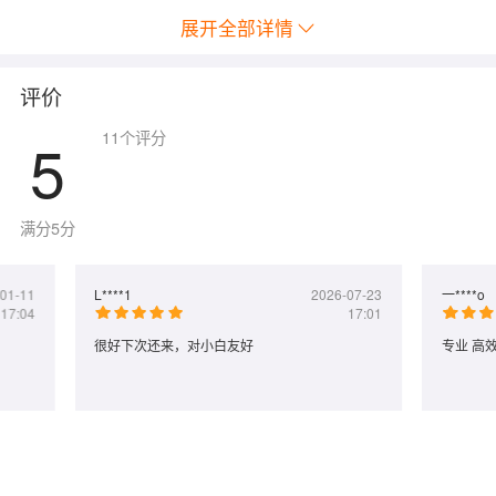
展开全部详情
评价
5
11
个评分
满分5分
01-11
L****1
2026-07-23
一****o
17:04
17:01
很好下次还来，对小白友好
专业 高