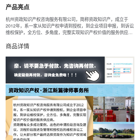
产品亮点
杭州资政知识产权咨询服务有限公司，简称资政知识产，成立于
2012年，系一家从知识产权申请到授权，到企业项目申报，到诉讼
维权保护，全方位、多角度，完整实现知识产权价值的服务供应
商。资政也是浙江省内为数不多的、完善具备：律师业务资质（许
可证号：23301201810018639）、专利代理资质（专利机构代
商品详情
码：33371）、商标代理资质（已备案，杭州前十强）、版权代理
等资质的综合性知识产权服务机构。资政知识产权拥有众多成功案
例，出色的申请阶段咨询及建议、流程阶段跟进及管理和授权后的
维权诉讼工作，让大部分客户最终选择资政作为知识产权领域的合
作伙伴。