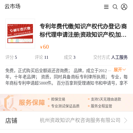
云市场
专利年费代缴|知识产权代办登记/商
标代理申请注册|资政知识产权|加急
办理
60
￥
评分
5
评论
11
成交
3
交付方式
人工服务
展开
免费，正式购买后全额返还咨询费； 品牌，成立于2012
年，十年老品牌； 资质，同时具备商标专利律所执照； 专业，每
年商标专利申请超5000件。 百分百拿到受理通知书和申请号，拿不
到受理通知书和申请号，全额退款。后期可以免费维权，阿里云客
户专享。
担保交易
支持5天无理由退款
专业测试保证品质
服务全程监管
店铺
杭州资政知识产权咨询服务有限公司